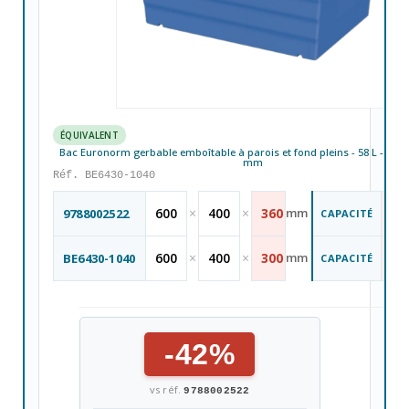
ÉQUIVALENT
Bac Euronorm gerbable emboîtable à parois et fond pleins - 58 L - 600
mm
Réf. BE6430-1040
67
600
×
400
×
360
mm
9788002522
CAPACITÉ
L
58
600
×
400
×
300
mm
BE6430-1040
CAPACITÉ
L
-42%
vs réf.
9788002522