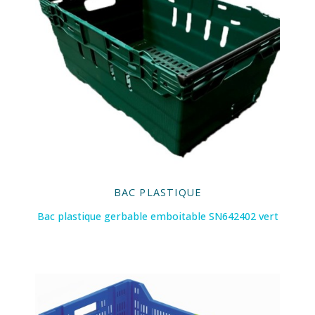
BAC PLASTIQUE
Bac plastique gerbable emboitable SN642402 vert