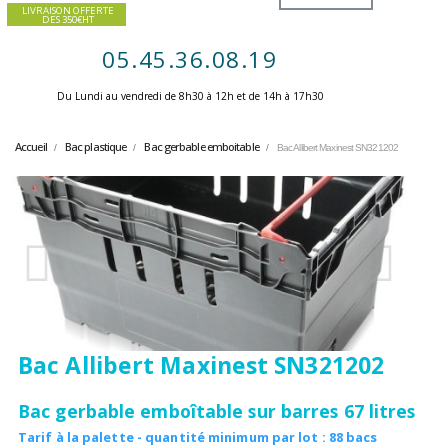
LIVRAISON OFFERTE
DES 350€HT
05.45.36.08.19
Du Lundi au vendredi de 8h30 à 12h et de 14h à 17h30 ​
Accueil
Bac plastique
Bac gerbable emboitable
Bac Allibert Maxinest SN321202
Bac Allibert Maxinest SN321202
Bac gerbable emboîtable sur barres 67 litres
Tarif à la palette - quantité minimum par lot : 88 bacs