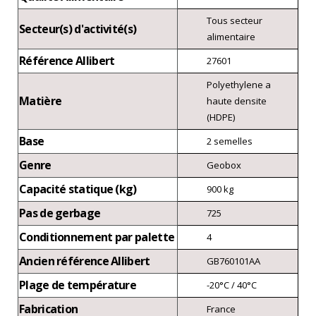
Tous secteur
Secteur(s) d'activité(s)
alimentaire
Référence Allibert
27601
Polyethylene a
Matière
haute densite
(HDPE)
Base
2 semelles
Genre
Geobox
Capacité statique (kg)
900 kg
Pas de gerbage
725
Conditionnement par palette
4
Ancien référence Allibert
GB760101AA
Plage de température
-20°C / 40°C
Fabrication
France