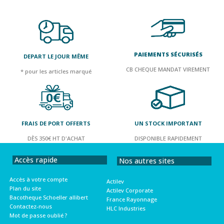
PAIEMENTS SÉCURISÉS
DEPART LE JOUR MÊME
CB CHEQUE MANDAT VIREMENT
* pour les articles marqué
FRAIS DE PORT OFFERTS
UN STOCK IMPORTANT
DÈS 350€ HT D'ACHAT
DISPONIBLE RAPIDEMENT
Accès rapide
Nos autres sites
Accès à votre compte
Actilev
Plan du site
Actilev Corporate
Bacotheque Schoeller allibert
France Rayonnage
Contactez-nous
HLC Industries
Mot de passe oublié ?