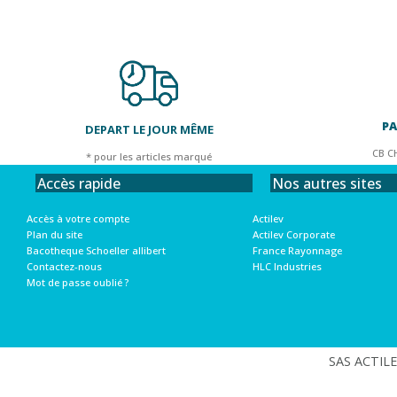
PA
DEPART LE JOUR MÊME
CB C
* pour les articles marqué
Nos autres sites
Accès rapide
Actilev
Accès à votre compte
Actilev Corporate
Plan du site
France Rayonnage
Bacotheque Schoeller allibert
HLC Industries
Contactez-nous
Mot de passe oublié ?
SAS ACTILEV