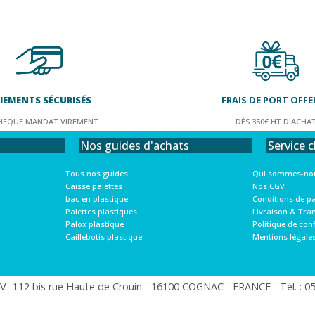
IEMENTS SÉCURISÉS
FRAIS DE PORT OFFE
HEQUE MANDAT VIREMENT
DÈS 350€ HT D'ACHA
Service c
Nos guides d'achats
Qui sommes-nou
Tous nos guides
Nos CGV
Caisse palettes
Conditions de p
bac en plastique
Livraison & Tra
Palettes plastiques
Politique de conf
Palox plastique
Mentions légale
Caillebotis plastique
 -112 bis rue Haute de Crouin - 16100 COGNAC - FRANCE - Tél. : 05.