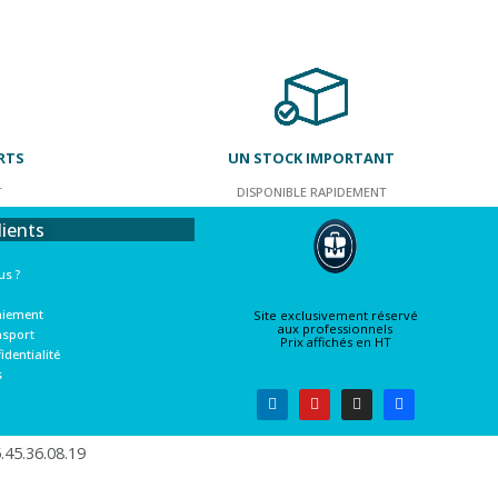
RTS
UN STOCK IMPORTANT
T
DISPONIBLE RAPIDEMENT
lients
s ?
aiement
Site exclusivement réservé
aux professionnels
nsport
Prix affichés en HT
identialité
s
45.36.08.19​