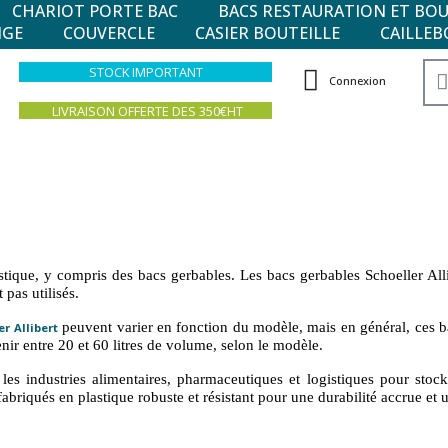
CHARIOT PORTE BAC
BACS RESTAURATION ET BO
NGE
COUVERCLE
CASIER BOUTEILLE
CAILLEB
STOCK IMPORTANT
Connexion
LIVRAISON OFFERTE DES 350€HT
tique, y compris des bacs gerbables. Les bacs gerbables Schoeller Alli
 pas utilisés.
peuvent varier en fonction du modèle, mais en général, ces b
r Allibert
ir entre 20 et 60 litres de volume, selon le modèle.
 les industries alimentaires, pharmaceutiques et logistiques pour stock
briqués en plastique robuste et résistant pour une durabilité accrue et 