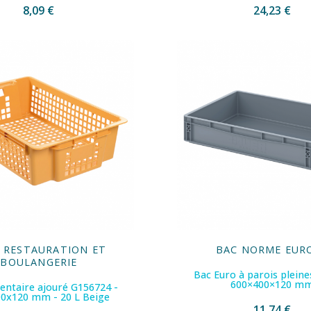
8,09 €
24,23 €
 RESTAURATION ET
BAC NORME EUR
BOULANGERIE
Bac Euro à parois pleines
600×400×120 m
entaire ajouré G156724 -
0x120 mm - 20 L Beige
11,74 €