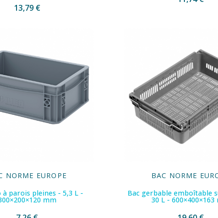
13,79 €
C NORME EUROPE
BAC NORME EUR
 à parois pleines - 5,3 L -
Bac gerbable emboîtable s
300×200×120 mm
30 L - 600×400×16
7,26 €
19,60 €