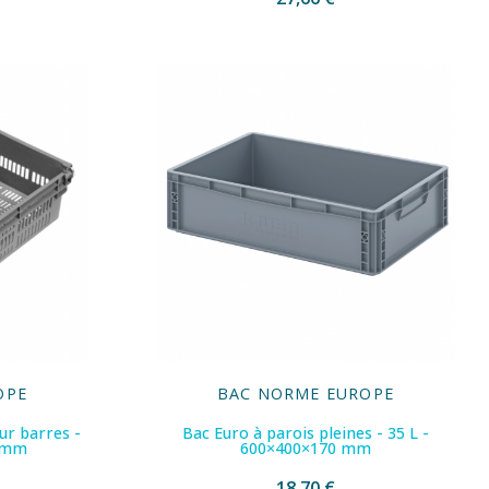
OPE
BAC NORME EUROPE
ur barres -
Bac Euro à parois pleines - 35 L -
3 mm
600×400×170 mm
18,70 €