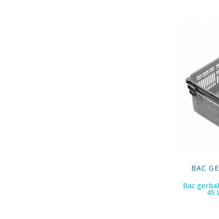
BAC G
Bac gerbab
45 