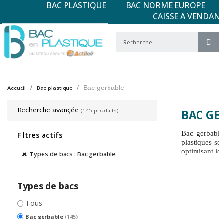
BAC PLASTIQUE
BAC NORME EUROPE
CAISSE A VENDA
Bac gerbable
Accueil
Bac plastique
Recherche avançée
(145 produits)
BAC G
Bac gerbabl
Filtres actifs
plastiques s
optimisant le
Types de bacs : Bac gerbable
Types de bacs
Tous
Bac gerbable
(145)