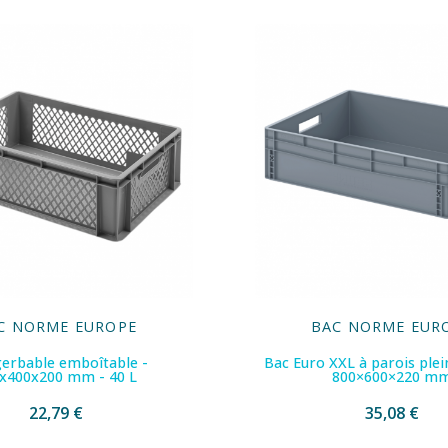
C NORME EUROPE
BAC NORME EUR
gerbable emboîtable -
Bac Euro XXL à parois plein
x400x200 mm - 40 L
800×600×220 m
22,79 €
35,08 €