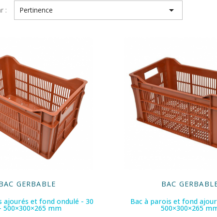

r :
Pertinence
BAC GERBABLE
BAC GERBABL
s ajourés et fond ondulé - 30
Bac à parois et fond ajour
 - 500×300×265 mm
500×300×265 m