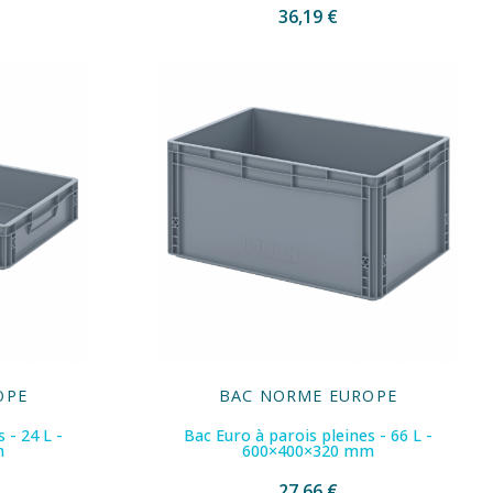
36,19 €
OPE
BAC NORME EUROPE
 - 24 L -
Bac Euro à parois pleines - 66 L -
m
600×400×320 mm
27,66 €