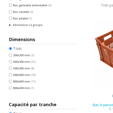
Trier pa
Bac gerbable emboitable
(4)
Bac navette
(2)
Bac pliable
(1)
Réinitialiser ce groupe
Dimensions
Tous
300x200 mm
(3)
400x300 mm
(31)
500x300 mm
(8)
600x400 mm
(76)
800x600 mm
(11)
800x400 mm
(1)
Capacité par tranche
Bac à paroi
L