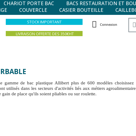
CHARIOT PORTE BAC
BACS RESTAURATION ET BO
NGE
COUVERCLE
CASIER BOUTEILLE
CAILLEB
STOCK IMPORTANT
Connexion
LIVRAISON OFFERTE DES 350€HT
ERBABLE
e gamme de bac plastique Allibert plus de 600 modèles choisissez 
ont utilisés dans les secteurs d'activités liés aux métiers agroalimentair
 gain de place qu'ils soient pliables ou sur roulette.