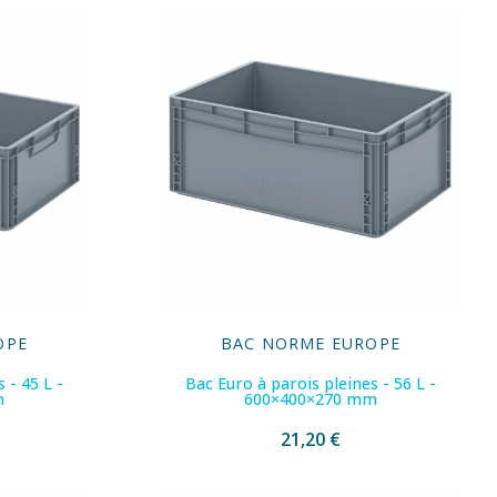
OPE
BAC NORME EUROPE
 - 45 L -
Bac Euro à parois pleines - 56 L -
m
600×400×270 mm
21,20 €