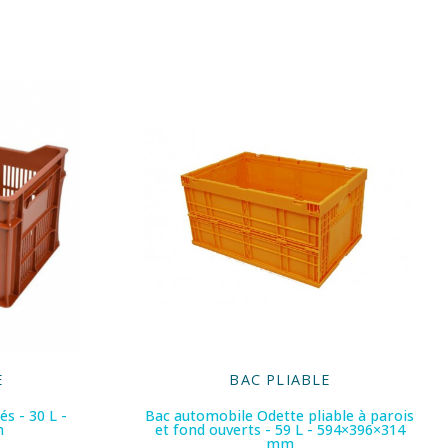
E
BAC PLIABLE
és - 30 L -
Bac automobile Odette pliable à parois
m
et fond ouverts - 59 L - 594×396×314
mm