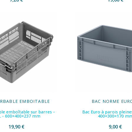
ERBABLE EMBOITABLE
BAC NORME EUR
le emboîtable sur barres -
Bac Euro à parois pleines
L - 600×400×237 mm
400×300×170 m
19,90 €
9,00 €