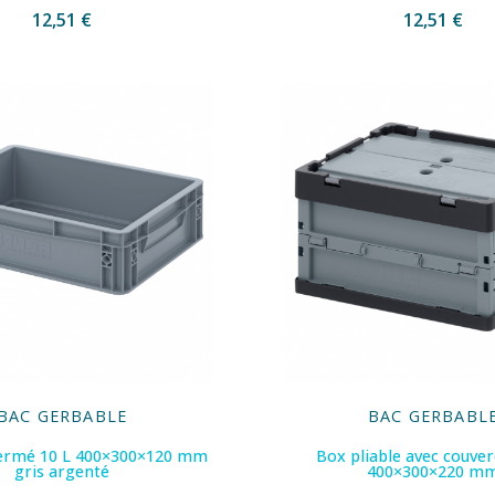
12,51 €
12,51 €
BAC GERBABLE
BAC GERBABL
fermé 10 L 400×300×120 mm
Box pliable avec couver
gris argenté
400×300×220 m