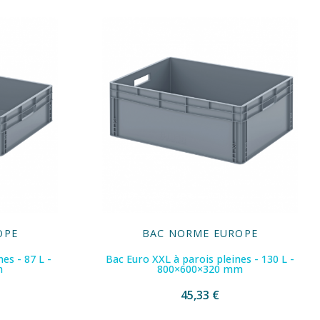
OPE
BAC NORME EUROPE
es - 87 L -
Bac Euro XXL à parois pleines - 130 L -
m
800×600×320 mm
45,33 €