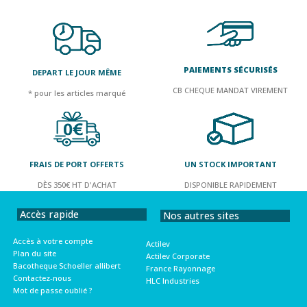
PAIEMENTS SÉCURISÉS
DEPART LE JOUR MÊME
CB CHEQUE MANDAT VIREMENT
* pour les articles marqué
FRAIS DE PORT OFFERTS
UN STOCK IMPORTANT
DÈS 350€ HT D'ACHAT
DISPONIBLE RAPIDEMENT
Accès rapide
Nos autres sites
Accès à votre compte
Actilev
Plan du site
Actilev Corporate
Bacotheque Schoeller allibert
France Rayonnage
Contactez-nous
HLC Industries
Mot de passe oublié ?