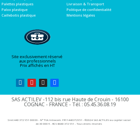
Palettes plastiques
Livraison & Transport
Palox plastique
Politique de confidentialité
Caillebotis plastique
Mentions légales
Site exclusivement réservé
aux professionnels
Prix affichés en HT
SAS ACTILEV -112 bis rue Haute de Crouin - 16100
COGNAC - FRANCE - Tél. : 05.45.36.08.19​
Siret 440 372 951 00036 - N° TVA Intracom. FR11440372951 - ©2024 SAS ACTILEV au capital social
de 30 000 € - RCS B440 372 951 - Tous droits réservés​​