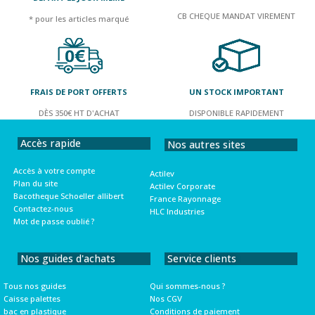
CB CHEQUE MANDAT VIREMENT
* pour les articles marqué
FRAIS DE PORT OFFERTS
UN STOCK IMPORTANT
DÈS 350€ HT D'ACHAT
DISPONIBLE RAPIDEMENT
Accès rapide
Nos autres sites
Accès à votre compte
Actilev
Plan du site
Actilev Corporate
Bacotheque Schoeller allibert
France Rayonnage
Contactez-nous
HLC Industries
Mot de passe oublié ?
Nos guides d'achats
Service clients
Tous nos guides
Qui sommes-nous ?
Caisse palettes
Nos CGV
bac en plastique
Conditions de paiement