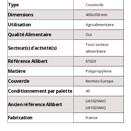
Type
Couvercle
Dimensions
400x300 mm
Utilisation
Agroalimentaire
Qualité Alimentaire
Oui
Tous secteur
Secteur(s) d'activité(s)
alimentaire
Référence Allibert
61020
Matière
Polypropylene
Couvercle
Normes Europe
Conditionnement par palette
40
LI610204AO
Ancien référence Allibert
LI610204AQ
Fabrication
France