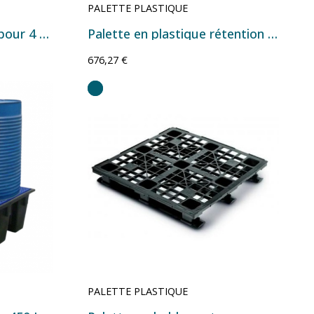
PALETTE PLASTIQUE
Bac de rétention 485 L pour 4 fûts avec caillebotis surélevée
Palette en plastique rétention 4 fûts 450 litres VSA07
676,27 €
PALETTE PLASTIQUE