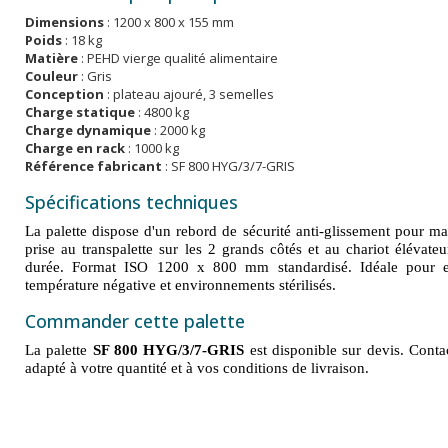
Dimensions
: 1200 x 800 x 155 mm
Poids
: 18 kg
Matière
: PEHD vierge qualité alimentaire
Couleur
: Gris
Conception
: plateau ajouré, 3 semelles
Charge statique
: 4800 kg
Charge dynamique
: 2000 kg
Charge en rack
: 1000 kg
Référence fabricant
: SF 800 HYG/3/7-GRIS
Spécifications techniques
La palette dispose d'un rebord de sécurité anti-glissement pour ma
prise au transpalette sur les 2 grands côtés et au chariot élévat
durée. Format ISO 1200 x 800 mm standardisé. Idéale pour en
température négative et environnements stérilisés.
Commander cette palette
La palette
SF 800 HYG/3/7-GRIS
est disponible sur devis. Conta
adapté à votre quantité et à vos conditions de livraison.