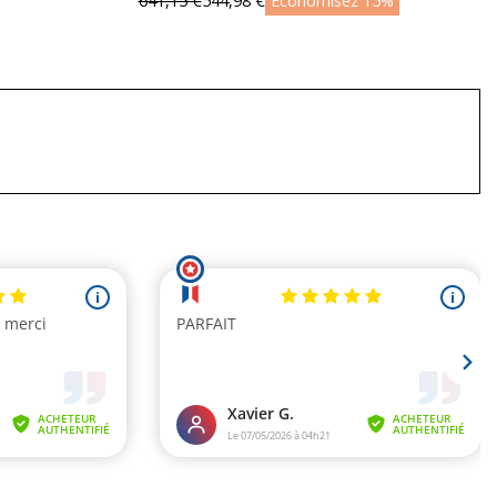
641,15 €
544,98 €
Économisez 15%