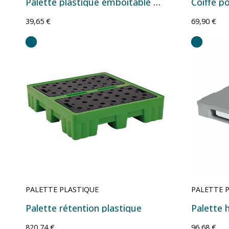
Palette plastique emboîtable pleine - 1200x1000x134 mm - Noir
Coiffe p
39,65 €
69,90 €
PALETTE PLASTIQUE
PALETTE 
Palette rétention plastique
820,74 €
96,68 €