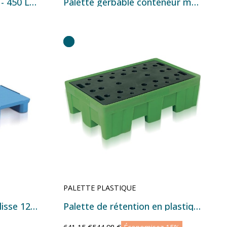
Bac de rétention 4 fûts - 450 L - 1280×1280×485 mm
Palette gerbable conteneur maritime
PALETTE PLASTIQUE
Palette allibert surface lisse 1200x1000x165
Palette de rétention en plastique