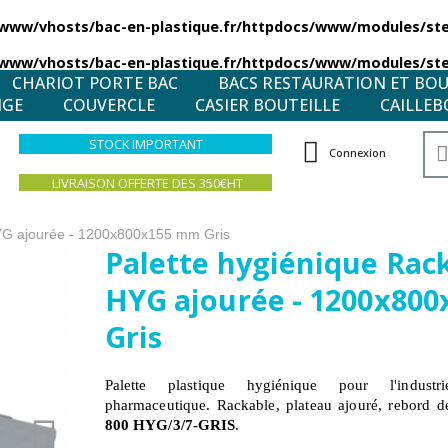
/www/vhosts/bac-en-plastique.fr/httpdocs/www/modules/stea
/www/vhosts/bac-en-plastique.fr/httpdocs/www/modules/stea
CHARIOT PORTE BAC
BACS RESTAURATION ET BO
NGE
COUVERCLE
CASIER BOUTEILLE
CAILLEB
STOCK IMPORTANT
Connexion
LIVRAISON OFFERTE DES 350€HT
HYG ajourée - 1200x800x155 mm Gris
Palette hygiénique Rack
HYG ajourée - 1200x80
Gris
Palette plastique hygiénique pour l'industr
pharmaceutique. Rackable, plateau ajouré, rebord d
800 HYG/3/7-GRIS
.