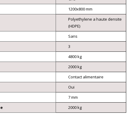
1200x800 mm
Polyethylene a haute densite
(HDPE)
Sans
3
4800 kg
2000 kg
Contact alimentaire
Oui
7 mm
ue
2000 kg