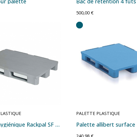
our palette
500,00 €
PLASTIQUE
PALETTE PLASTIQUE
Palette hygiénique Rackpal SF 800 HYG ajourée - 1200x800x155 mm Gris
240,98 €