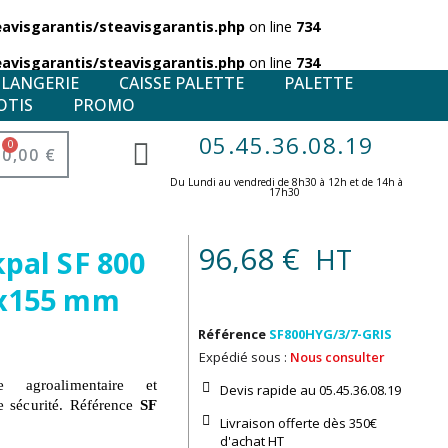
visgarantis/steavisgarantis.php
on line
734
visgarantis/steavisgarantis.php
on line
734
ULANGERIE
CAISSE PALETTE
PALETTE
OTIS
PROMO
05.45.36.08.19
0,00 €
Du Lundi au vendredi de 8h30 à 12h et de 14h à
17h30 ​
96,68 €
HT
pal SF 800
0x155 mm
Référence
SF800HYG/3/7-GRIS
Expédié sous :
Nous consulter
ie agroalimentaire et
Devis rapide au 05.45.36.08.19​
e sécurité. Référence
SF
Livraison offerte dès 350€
d'achat​ HT