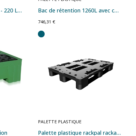
Bac de rétention 2 fûts - 220 L - 1265×700×495 mm
Bac de rétention 1260L avec caillebotis pour conteneur GRV IBC
746,31 €
PALETTE PLASTIQUE
ion
Palette plastique rackpal rackable 800 kg