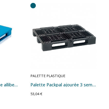
PALETTE PLASTIQUE
Palette en plastique lisse allibert 9371000
Palette Packpal ajourée 3 semelles SF 1000 PES - 1200x1000x150 mm Noir
53,04 €