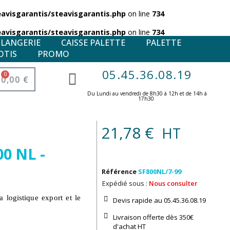
visgarantis/steavisgarantis.php
on line
734
visgarantis/steavisgarantis.php
on line
734
ULANGERIE
CAISSE PALETTE
PALETTE
OTIS
PROMO
05.45.36.08.19
0,00 €
Du Lundi au vendredi de 8h30 à 12h et de 14h à
17h30 ​
21,78 €
HT
00 NL -
Référence
SF800NL/7-99
Expédié sous :
Nous consulter
a logistique export et le
Devis rapide au 05.45.36.08.19​
Livraison offerte dès 350€
d'achat​ HT