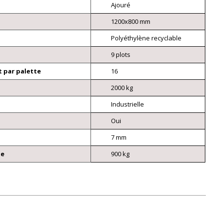
Ajouré
1200x800 mm
Polyéthylène recyclable
9 plots
 par palette
16
2000 kg
Industrielle
Oui
7 mm
ue
900 kg