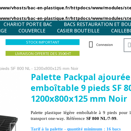
/www/vhosts/bac-en-plastique.fr/httpdocs/www/modules/stea
/www/vhosts/bac-en-plastique.fr/httpdocs/www/modules/stea
CHARIOT PORTE BAC
BACS RESTAURATION ET BO
NGE
COUVERCLE
CASIER BOUTEILLE
CAILLEB
STOCK IMPORTANT
Connexion
LIVRAISON OFFERTE DES 350€HT
9 pieds SF 800 NL - 1200x800x125 mm Noir
Palette Packpal ajourée
emboîtable 9 pieds SF 8
1200x800x125 mm Noir
Palette plastique légère emboîtable à 9 pieds pour l
transport one-way. Référence
SF 800 NL/7-99
.
Tarif à la palette - quantité minimum : 16 bacs