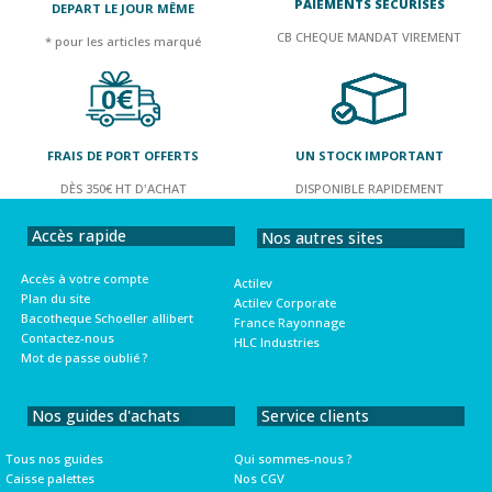
PAIEMENTS SÉCURISÉS
DEPART LE JOUR MÊME
CB CHEQUE MANDAT VIREMENT
* pour les articles marqué
FRAIS DE PORT OFFERTS
UN STOCK IMPORTANT
DÈS 350€ HT D'ACHAT
DISPONIBLE RAPIDEMENT
Accès rapide
Nos autres sites
Accès à votre compte
Actilev
Plan du site
Actilev Corporate
Bacotheque Schoeller allibert
France Rayonnage
Contactez-nous
HLC Industries
Mot de passe oublié ?
Nos guides d'achats
Service clients
Tous nos guides
Qui sommes-nous ?
Caisse palettes
Nos CGV