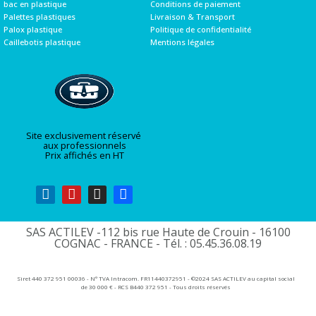
bac en plastique
Conditions de paiement
Palettes plastiques
Livraison & Transport
Palox plastique
Politique de confidentialité
Caillebotis plastique
Mentions légales
Site exclusivement réservé
aux professionnels
Prix affichés en HT
SAS ACTILEV -112 bis rue Haute de Crouin - 16100
COGNAC - FRANCE - Tél. : 05.45.36.08.19​
Siret 440 372 951 00036 - N° TVA Intracom. FR11440372951 - ©2024 SAS ACTILEV au capital social
de 30 000 € - RCS B440 372 951 - Tous droits réservés​​