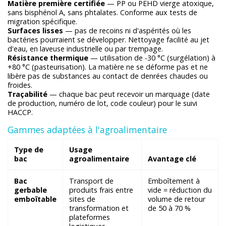
Matière première certifiée
— PP ou PEHD vierge atoxique,
sans bisphénol A, sans phtalates. Conforme aux tests de
migration spécifique.
Surfaces lisses
— pas de recoins ni d'aspérités où les
bactéries pourraient se développer. Nettoyage facilité au jet
d'eau, en laveuse industrielle ou par trempage.
Résistance thermique
— utilisation de -30 °C (surgélation) à
+80 °C (pasteurisation). La matière ne se déforme pas et ne
libère pas de substances au contact de denrées chaudes ou
froides.
Traçabilité
— chaque bac peut recevoir un marquage (date
de production, numéro de lot, code couleur) pour le suivi
HACCP.
Gammes adaptées à l'agroalimentaire
Type de
Usage
bac
agroalimentaire
Avantage clé
Bac
Transport de
Emboîtement à
gerbable
produits frais entre
vide = réduction du
emboîtable
sites de
volume de retour
transformation et
de 50 à 70 %
plateformes