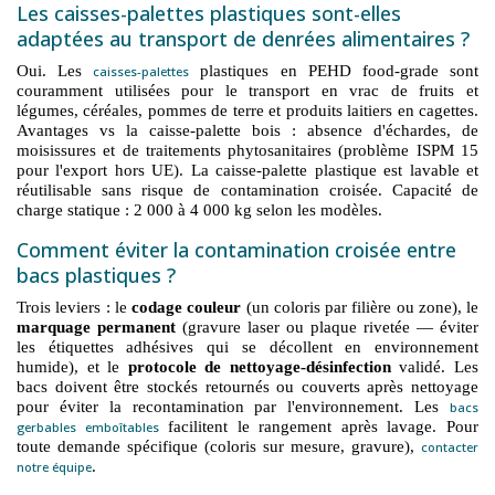
Les caisses-palettes plastiques sont-elles
adaptées au transport de denrées alimentaires ?
Oui. Les
plastiques en PEHD food-grade sont
caisses-palettes
couramment utilisées pour le transport en vrac de fruits et
légumes, céréales, pommes de terre et produits laitiers en cagettes.
Avantages vs la caisse-palette bois : absence d'échardes, de
moisissures et de traitements phytosanitaires (problème ISPM 15
pour l'export hors UE). La caisse-palette plastique est lavable et
réutilisable sans risque de contamination croisée. Capacité de
charge statique : 2 000 à 4 000 kg selon les modèles.
Comment éviter la contamination croisée entre
bacs plastiques ?
Trois leviers : le
codage couleur
(un coloris par filière ou zone), le
marquage permanent
(gravure laser ou plaque rivetée — éviter
les étiquettes adhésives qui se décollent en environnement
humide), et le
protocole de nettoyage-désinfection
validé. Les
bacs doivent être stockés retournés ou couverts après nettoyage
pour éviter la recontamination par l'environnement. Les
bacs
facilitent le rangement après lavage. Pour
gerbables emboîtables
toute demande spécifique (coloris sur mesure, gravure),
contacter
.
notre équipe