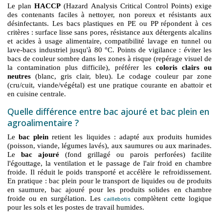
Le plan
HACCP
(Hazard Analysis Critical Control Points) exige
des contenants faciles à nettoyer, non poreux et résistants aux
désinfectants. Les bacs plastiques en PE ou PP répondent à ces
critères : surface lisse sans pores, résistance aux détergents alcalins
et acides à usage alimentaire, compatibilité lavage en tunnel ou
lave-bacs industriel jusqu'à 80 °C. Points de vigilance : éviter les
bacs de couleur sombre dans les zones à risque (repérage visuel de
la contamination plus difficile), préférer les
coloris clairs ou
neutres
(blanc, gris clair, bleu). Le codage couleur par zone
(cru/cuit, viande/végétal) est une pratique courante en abattoir et
en cuisine centrale.
Quelle différence entre bac ajouré et bac plein en
agroalimentaire ?
Le
bac plein
retient les liquides : adapté aux produits humides
(poisson, viande, légumes lavés), aux saumures ou aux marinades.
Le
bac ajouré
(fond grillagé ou parois perforées) facilite
l'égouttage, la ventilation et le passage de l'air froid en chambre
froide. Il réduit le poids transporté et accélère le refroidissement.
En pratique : bac plein pour le transport de liquides ou de produits
en saumure, bac ajouré pour les produits solides en chambre
froide ou en surgélation. Les
complètent cette logique
caillebotis
pour les sols et les postes de travail humides.