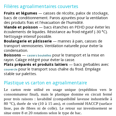
Filières agroalimentaires couvertes
Fruits et légumes
— caisses de récolte, palox de stockage,
bacs de conditionnement. Parois ajourées pour la ventilation
des produits frais et l'évacuation de l'humidité.
Viande et poisson
— bacs étanches en PEHD pour éviter les
écoulements de liquides. Résistance au froid négatif (-30 °C).
Nettoyage intensif possible.
Boulangerie et pâtisserie
— mannes à pain, caisses de
transport viennoiseries. Ventilation naturelle pour éviter la
condensation.
Boissons
—
pour le transport et la mise en
casiers bouteilles
rayon. Calage intégré pour éviter la casse.
Plats préparés et produits laitiers
— bacs gerbables avec
pour le transport sous chaîne du froid. Empilage
couvercle
stable sur palettes.
Plastique vs carton en agroalimentaire
Le carton reste utilisé en usage unique (expédition vers le
consommateur final), mais le plastique domine en circuit fermé
pour trois raisons : lavabilité (compatibilité laveuse industrielle à
80 °C), durée de vie (10 à 15 ans), et conformité HACCP (surface
lisse, pas de fibres ni de colle). Le retour sur investissement se
situe entre 8 et 20 rotations selon le type de bac.