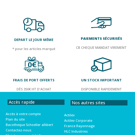
PAIEMENTS SÉCURISÉS
DEPART LE JOUR MÊME
CB CHEQUE MANDAT VIREMENT
* pour les articles marqué
FRAIS DE PORT OFFERTS
UN STOCK IMPORTANT
DÈS 350€ HT D'ACHAT
DISPONIBLE RAPIDEMENT
Accès rapide
Nos autres sites
Accès à votre compte
Actilev
Plan du site
Actilev Corporate
Bacotheque Schoeller allibert
France Rayonnage
Contactez-nous
HLC Industries