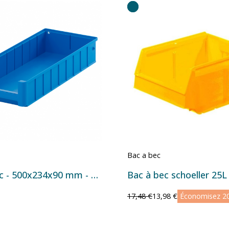
Bac a bec
Bac à bec - 500x234x90 mm - 9,3 L
Bac à bec schoeller 25L
17,48 €
13,98 €
Économisez 2