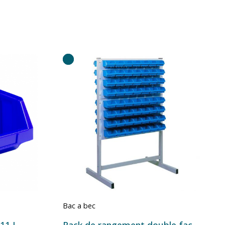
Bac a bec
Bac à bec Storefix bleu 11 L – bac plastique de rangement professionnel
Rack de rangement double face Série ECO avec bacs à bec – Plusieurs configurations