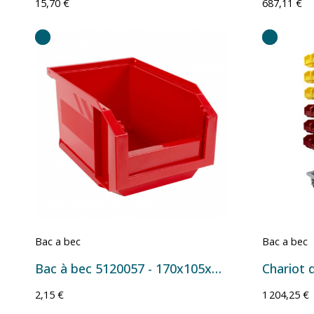
15,70 €
687,11 €
Bac a bec
Bac a bec
Bac à bec 5120057 - 170x105x75 mm - 1 L Rouge
2,15 €
1 204,25 €