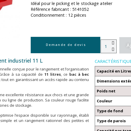
Idéal pour le picking et le stockage atelier
Référence fabricant : 5141052
Conditionnement : 12 pièces
A
Demande de devis
t industriel 11 L
CARACTÉRISTIQU
nnelle conçue pour le rangement et l’organisation
Capacité en Litre
 Grâce à sa capacité de
11 litres
, ce
bac à bec
tout en garantissant un accès rapide au contenu
Dimensions exté
Poids net
ne excellente résistance aux chocs et une grande
n ou ligne de production. Sa couleur rouge facilite
Couleur
 zones de stockage.
Type de fond
timise l’espace disponible sur rayonnage, établi
simple et un rangement rationnel des petites et
Type de parois
Capacité par tra