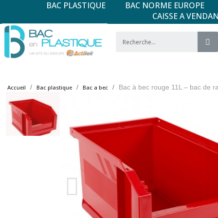
BAC PLASTIQUE
BAC NORME EUROPE
CAISSE A VENDA
Bac à bec rouge 11L – bac de r
Accueil
Bac plastique
Bac a bec