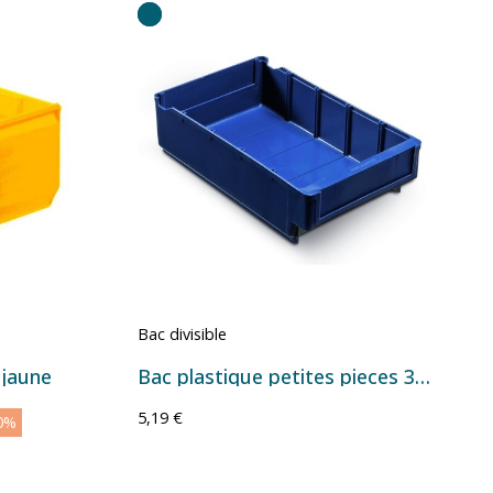
Bac divisible
 jaune
Bac plastique petites pieces 300x188x82
5,19 €
0%