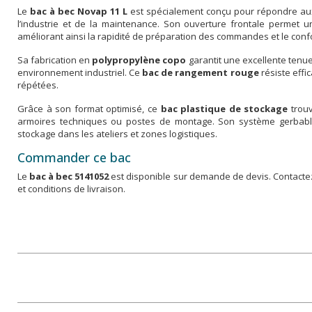
Le
bac à bec Novap 11 L
est spécialement conçu pour répondre aux
l’industrie et de la maintenance. Son ouverture frontale permet u
améliorant ainsi la rapidité de préparation des commandes et le confort
Sa fabrication en
polypropylène copo
garantit une excellente tenu
environnement industriel. Ce
bac de rangement rouge
résiste effi
répétées.
Grâce à son format optimisé, ce
bac plastique de stockage
trouv
armoires techniques ou postes de montage. Son système gerbabl
stockage dans les ateliers et zones logistiques.
Commander ce bac
Le
bac à bec 5141052
est disponible sur demande de devis. Contacte
et conditions de livraison.