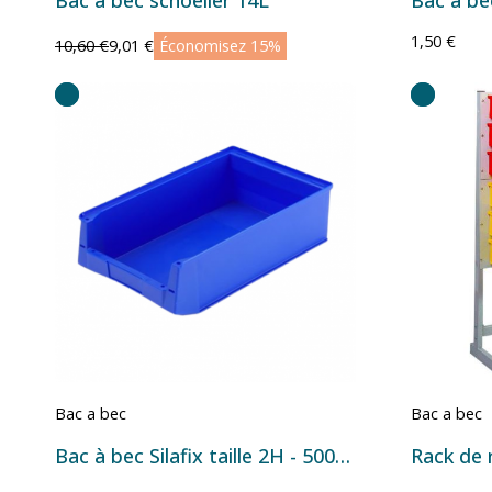
1,50 €
10,60 €
9,01 €
Économisez 15%
Bac a bec
Bac a bec
Bac à bec Silafix taille 2H - 500x310x145 mm - 17 L Bleu