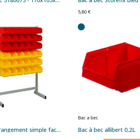
5,80 €
Bac a bec
Rack de rangement simple face Série European avec bacs à bec – Plusieurs configurations
Bac à bec allibert 0,2L