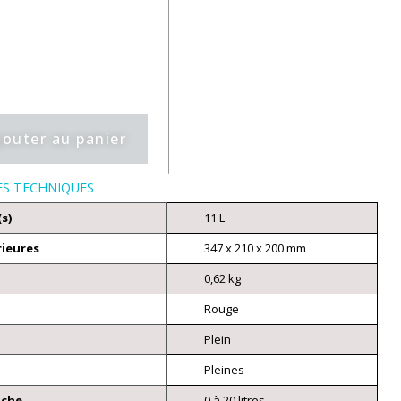
jouter au panier
ES TECHNIQUES
(s)
11 L
rieures
347 x 210 x 200 mm
0,62 kg
Rouge
Plein
Pleines
nche
0 à 20 litres