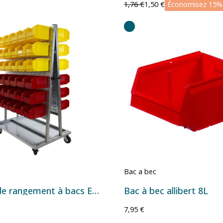
1,76 €
1,50 €
Économisez 15%
Bac a bec
Chariot de rangement à bacs Europe Série European sur roulettes – Plusieurs configurations
Bac à bec allibert 8L
7,95 €