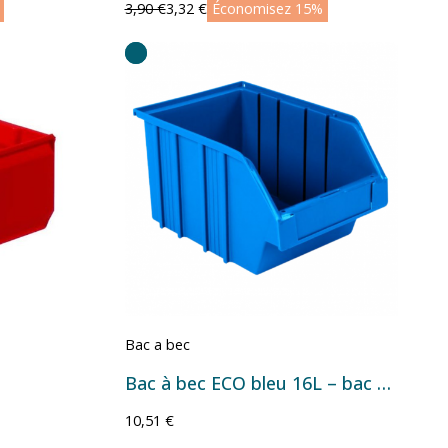
3,90 €
3,32 €
Économisez 15%
Bac a bec
Bac à bec ECO bleu 16L – bac plastique de stockage
10,51 €