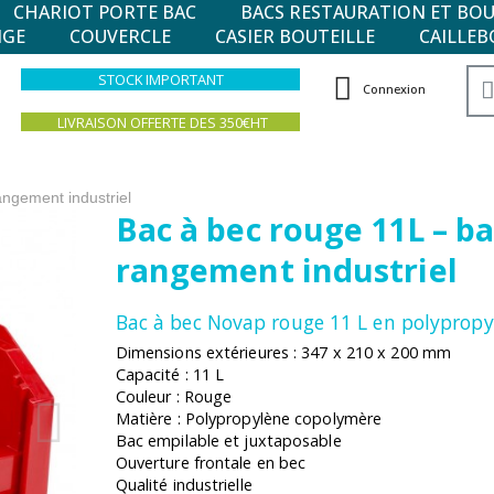
CHARIOT PORTE BAC
BACS RESTAURATION ET BO
NGE
COUVERCLE
CASIER BOUTEILLE
CAILLEB
STOCK IMPORTANT
Connexion
LIVRAISON OFFERTE DES 350€HT
angement industriel
Bac à bec rouge 11L – ba
rangement industriel
Bac à bec Novap rouge 11 L en polyprop
Dimensions extérieures : 347 x 210 x 200 mm
Capacité : 11 L
Couleur : Rouge
Matière : Polypropylène copolymère
Bac empilable et juxtaposable
Ouverture frontale en bec
Qualité industrielle