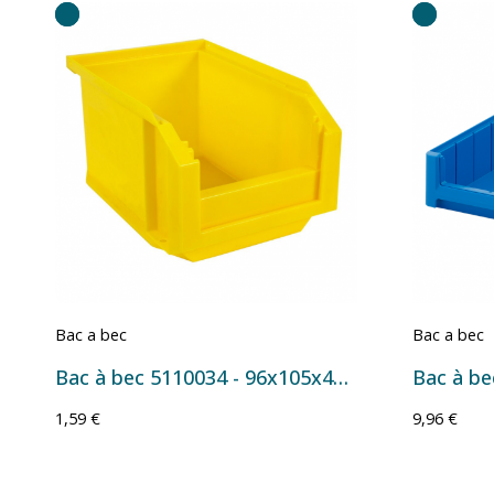
Bac a bec
Bac a bec
Bac à bec 5110034 - 96x105x45 mm - 0,2 L Jaune
1,59 €
9,96 €