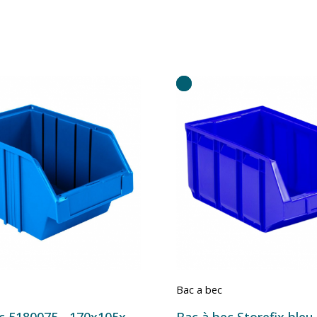
Bac a bec
Bac à bec 5180075 - 170x105x75 mm - 1 L Bleu