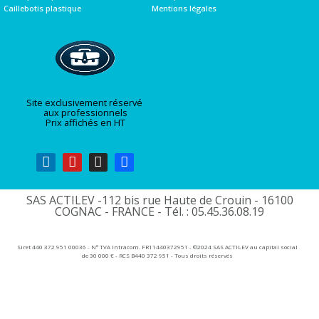
Caillebotis plastique
Mentions légales
Site exclusivement réservé
aux professionnels
Prix affichés en HT
SAS ACTILEV -112 bis rue Haute de Crouin - 16100
COGNAC - FRANCE - Tél. : 05.45.36.08.19​
Siret 440 372 951 00036 - N° TVA Intracom. FR11440372951 - ©2024 SAS ACTILEV au capital social
de 30 000 € - RCS B440 372 951 - Tous droits réservés​​