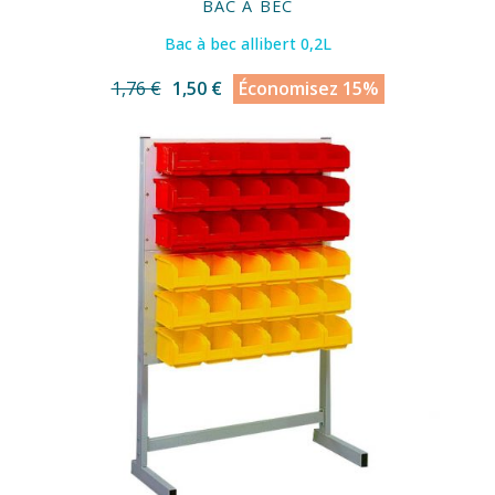
BAC A BEC
Bac à bec allibert 0,2L
1,76 €
1,50 €
Économisez 15%