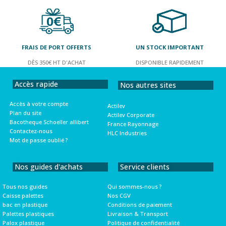
FRAIS DE PORT OFFERTS
UN STOCK IMPORTANT
DÈS 350€ HT D'ACHAT
DISPONIBLE RAPIDEMENT
Accès rapide
Nos autres sites
Accès à votre compte
Actilev
Plan du site
Actilev Corporate
Bacotheque Schoeller allibert
France Rayonnage
Contactez-nous
HLC Industries
Mot de passe oublié ?
Nos guides d'achats
Service clients
Tous nos guides
Qui sommes-nous ?
Caisse palettes
Nos CGV
bac en plastique
Conditions de paiement
Palettes plastiques
Livraison & Transport
Palox plastique
Politique de confidentialité