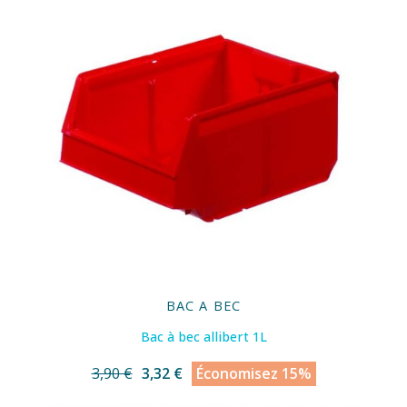
BAC A BEC
Bac à bec allibert 1L
3,90 €
3,32 €
Économisez 15%