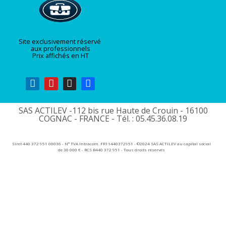
Site exclusivement réservé
aux professionnels
Prix affichés en HT
SAS ACTILEV -112 bis rue Haute de Crouin - 16100
COGNAC - FRANCE - Tél. : 05.45.36.08.19​
Siret 440 372 951 00036 - N° TVA Intracom. FR11440372951 - ©2024 SAS ACTILEV au capital social
de 30 000 € - RCS B440 372 951 - Tous droits réservés​​