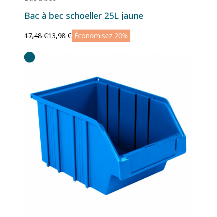
Bac à bec schoeller 25L jaune
17,48 €
13,98 €
Économisez 20%