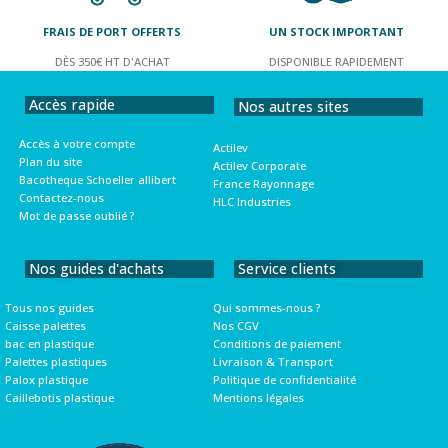
FRAIS DE PORT OFFERTS
UN STOCK IMPORTANT
DÈS 350€ HT D'ACHAT
DISPONIBLE RAPIDEMENT
Accès rapide
Nos autres sites
Accès à votre compte
Actilev
Plan du site
Actilev Corporate
Bacotheque Schoeller allibert
France Rayonnage
Contactez-nous
HLC Industries
Mot de passe oublié ?
Nos guides d'achats
Service clients
Tous nos guides
Qui sommes-nous ?
Caisse palettes
Nos CGV
bac en plastique
Conditions de paiement
Palettes plastiques
Livraison & Transport
Palox plastique
Politique de confidentialité
Caillebotis plastique
Mentions légales