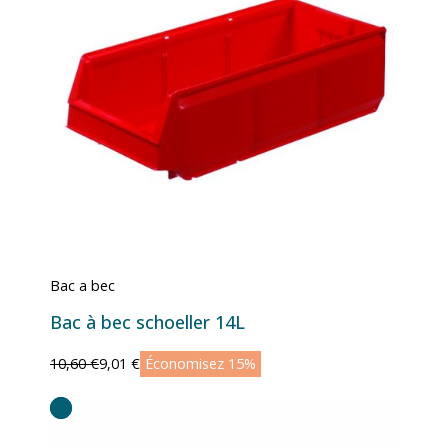
Bac a bec
Bac à bec schoeller 14L
10,60 €
9,01 €
Économisez 15%