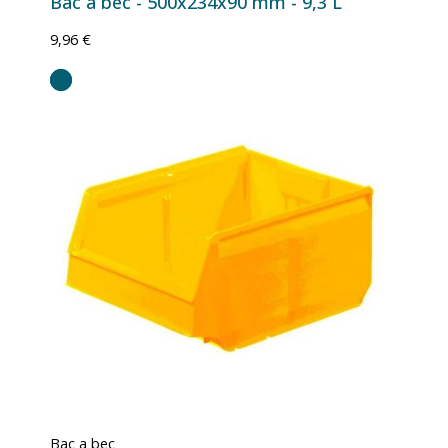
Bac à bec - 500x234x90 mm - 9,3 L
9,96 €
Bac a bec