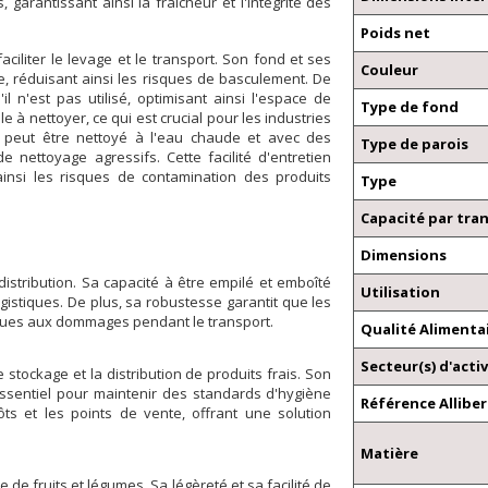
 garantissant ainsi la fraîcheur et l'intégrité des
Poids net
iliter le levage et le transport. Son fond et ses
Couleur
ge, réduisant ainsi les risques de basculement. De
 n'est pas utilisé, optimisant ainsi l'espace de
Type de fond
le à nettoyer, ce qui est crucial pour les industries
c peut être nettoyé à l'eau chaude et avec des
Type de parois
e nettoyage agressifs. Cette facilité d'entretien
ainsi les risques de contamination des produits
Type
Capacité par tra
Dimensions
distribution. Sa capacité à être empilé et emboîté
Utilisation
ogistiques. De plus, sa robustesse garantit que les
s dues aux dommages pendant le transport.
Qualité Alimenta
Secteur(s) d'activ
e stockage et la distribution de produits frais. Son
 essentiel pour maintenir des standards d'hygiène
Référence Alliber
ôts et les points de vente, offrant une solution
Matière
e de fruits et légumes. Sa légèreté et sa facilité de