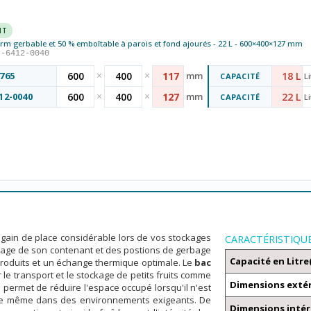
NT
m gerbable et 50 % emboîtable à parois et fond ajourés - 22 L - 600×400×127 mm
I-6412-0040
×
×
765
600
400
117
mm
18 L
CAPACITÉ
Li
×
×
12-0040
600
400
127
mm
22 L
CAPACITÉ
Li
 gain de place considérable lors de vos stockages
CARACTÉRISTIQU
pérage de son contenant et des postions de gerbage
Capacité en Litre
produits et un échange thermique optimale. Le
bac
le transport et le stockage de petits fruits comme
Dimensions exté
e permet de réduire l'espace occupé lorsqu'il n'est
 vie même dans des environnements exigeants. De
Dimensions intér