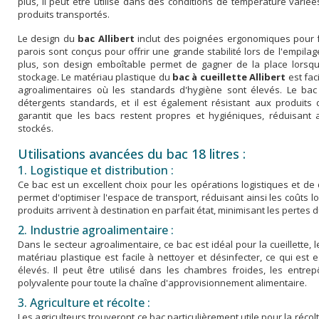
plus, il peut être utilisé dans des conditions de température variées,
produits transportés.
Le design du
bac Allibert
inclut des poignées ergonomiques pour fac
parois sont conçus pour offrir une grande stabilité lors de l'empila
plus, son design emboîtable permet de gagner de la place lorsqu'il
stockage. Le matériau plastique du
bac à cueillette Allibert
est faci
agroalimentaires où les standards d'hygiène sont élevés. Le ba
détergents standards, et il est également résistant aux produits d
garantit que les bacs restent propres et hygiéniques, réduisant 
stockés.
Utilisations avancées du bac 18 litres :
1. Logistique et distribution :
Ce bac est un excellent choix pour les opérations logistiques et de 
permet d'optimiser l'espace de transport, réduisant ainsi les coûts l
produits arrivent à destination en parfait état, minimisant les perte
2. Industrie agroalimentaire :
Dans le secteur agroalimentaire, ce bac est idéal pour la cueillette, l
matériau plastique est facile à nettoyer et désinfecter, ce qui est
élevés. Il peut être utilisé dans les chambres froides, les entrep
polyvalente pour toute la chaîne d'approvisionnement alimentaire.
3. Agriculture et récolte :
Les agriculteurs trouveront ce bac particulièrement utile pour la récolt