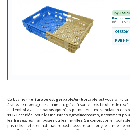
ÉQUIVALE
Bac Euronor
Réf. PVB
9565001
PVBI-64
Ce bac
norme Europe
est
gerbable/emboîtable
est vous offre un
à vide. Le repérage est immédiat grâce à son coloris bicolore, le re
et d'emboîtage. Les parois ajourées permettent une ventilation des 
11020
est idéal pour les industries agroalimentaires, notamment pour 
les fraises, les framboises ou les myrtilles. Sa conception emboîtabl
pas utilisé, et son matériau robuste assure une longue durée de