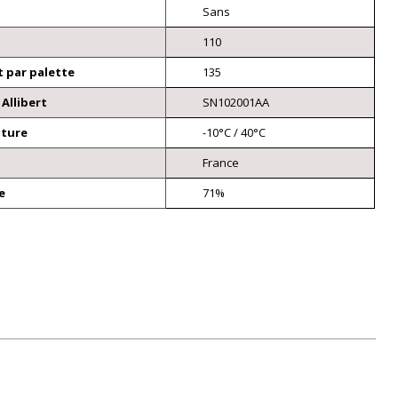
Sans
110
 par palette
135
Allibert
SN102001AA
ature
-10°C / 40°C
France
e
71%