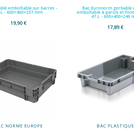
ble emboîtable sur barres -
Bac Euronorm gerbable 
 L - 600×400×237 mm
emboîtable à parois et fond
47 L - 600×400×246
19,90 €
17,89 €
AC NORME EUROPE
BAC PLASTIQU