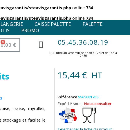
visgarantis/steavisgarantis.php
on line
734
visgarantis/steavisgarantis.php
on line
734
ULANGERIE
CAISSE PALETTE
PALETTE
OTIS
PROMO
05.45.36.08.19
0,00 €
Du Lundi au vendredi de 8h30 à 12h et de 14h à
17h30 ​
15,44 €
HT
its
Référence
9565001765
cs
Expédié sous :
Nous consulter
se, fraise, myrtilles,
stockage et facilite le
Telecharger la fiche du produit