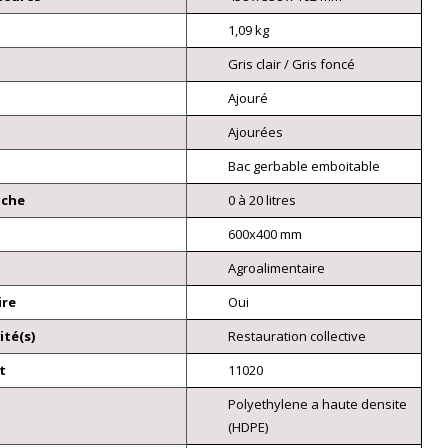
1,09 kg
Gris clair / Gris foncé
Ajouré
Ajourées
Bac gerbable emboitable
nche
0 à 20 litres
600x400 mm
Agroalimentaire
ire
Oui
ité(s)
Restauration collective
t
11020
Polyethylene a haute densite
(HDPE)