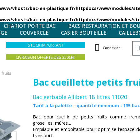
/www/vhosts/bac-en-plastique.fr/httpdocs/www/modules/stea
/www/vhosts/bac-en-plastique.fr/httpdocs/www/modules/stea
CHARIOT PORTE BAC
BACS RESTAURATION ET BO
NGE
COUVERCLE
CASIER BOUTEILLE
CAILLEB
STOCK IMPORTANT
Connexion
LIVRAISON OFFERTE DES 350€HT
 fruits
Bac cueillette petits fru
Bac gerbable Allibert 18 litres 11020
Tarif à la palette - quantité minimum : 135 ba
Bac pour cueillir de petits fruits comme framboi
groseilles, mûres...
Empilable et emboîtable pour optimise l’espace de 
transport.