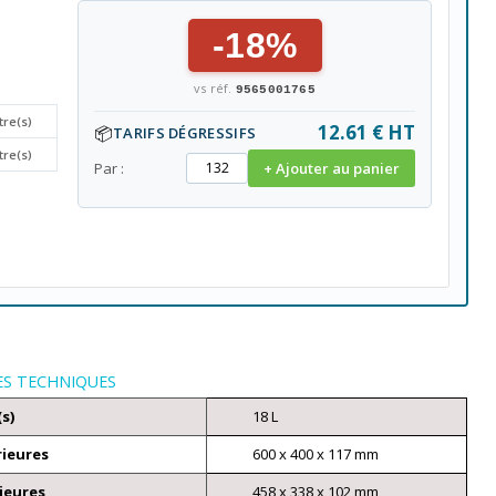
-18%
vs réf.
9565001765
tre(s)
12.61 € HT
📦
TARIFS DÉGRESSIFS
tre(s)
Par :
+ Ajouter au panier
ES TECHNIQUES
(s)
18 L
rieures
600 x 400 x 117 mm
ieures
458 x 338 x 102 mm