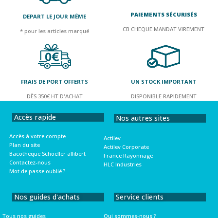
PAIEMENTS SÉCURISÉS
DEPART LE JOUR MÊME
CB CHEQUE MANDAT VIREMENT
* pour les articles marqué
FRAIS DE PORT OFFERTS
UN STOCK IMPORTANT
DÈS 350€ HT D'ACHAT
DISPONIBLE RAPIDEMENT
Accès rapide
Nos autres sites
Accès à votre compte
Actilev
Plan du site
Actilev Corporate
Bacotheque Schoeller allibert
France Rayonnage
Contactez-nous
HLC Industries
Mot de passe oublié ?
Nos guides d'achats
Service clients
Tous nos guides
Qui sommes-nous ?