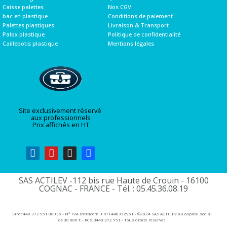
Caisse palettes
Nos CGV
bac en plastique
Conditions de paiement
Palettes plastiques
Livraison & Transport
Palox plastique
Politique de confidentialité
Caillebotis plastique
Mentions légales
Site exclusivement réservé
aux professionnels
Prix affichés en HT
SAS ACTILEV -112 bis rue Haute de Crouin - 16100
COGNAC - FRANCE - Tél. : 05.45.36.08.19​
Siret 440 372 951 00036 - N° TVA Intracom. FR11440372951 - ©2024 SAS ACTILEV au capital social
de 30 000 € - RCS B440 372 951 - Tous droits réservés​​