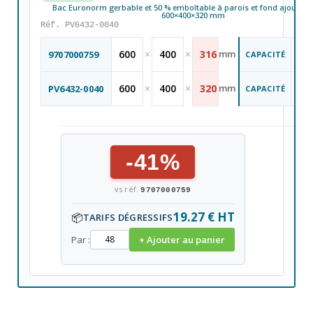
Bac Euronorm gerbable et 50 % emboîtable à parois et fond ajourés - 
600×400×320 mm
Réf. PV6432-0040
60
600
×
400
×
316
mm
9707000759
CAPACITÉ
L
60
600
×
400
×
320
mm
PV6432-0040
CAPACITÉ
L
-41%
vs réf.
9707000759
19.27 € HT
📦
TARIFS DÉGRESSIFS
Par :
+ Ajouter au panier