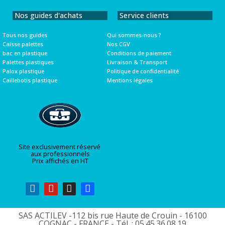
Nos guides d'achats
Service clients
Tous nos guides
Qui sommes-nous ?
Caisse palettes
Nos CGV
bac en plastique
Conditions de paiement
Palettes plastiques
Livraison & Transport
Palox plastique
Politique de confidentialité
Caillebotis plastique
Mentions légales
Site exclusivement réservé
aux professionnels
Prix affichés en HT
SAS ACTILEV -112 bis rue Haute de Crouin - 16100
COGNAC - FRANCE - Tél. : 05.45.36.08.19​