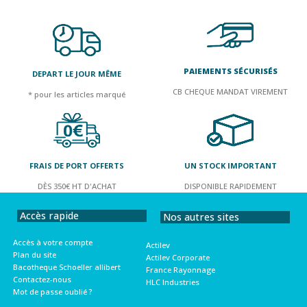
PAIEMENTS SÉCURISÉS
DEPART LE JOUR MÊME
CB CHEQUE MANDAT VIREMENT
* pour les articles marqué
FRAIS DE PORT OFFERTS
UN STOCK IMPORTANT
DÈS 350€ HT D'ACHAT
DISPONIBLE RAPIDEMENT
Accès rapide
Nos autres sites
Accès à votre compte
Actilev
Plan du site
Actilev Corporate
Bacotheque Schoeller allibert
France Rayonnage
Contactez-nous
HLC Industries
Mot de passe oublié ?