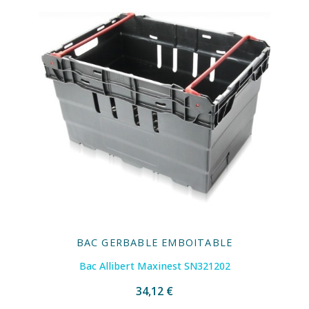
BAC GERBABLE EMBOITABLE
Bac Allibert Maxinest SN321202
34,12 €