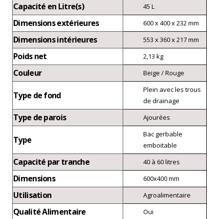
Capacité en Litre(s)
45 L
Dimensions extérieures
600 x 400 x 232 mm
Dimensions intérieures
553 x 360 x 217 mm
Poids net
2,13 kg
Couleur
Beige / Rouge
Plein avec les trous
Type de fond
de drainage
Type de parois
Ajourées
Bac gerbable
Type
emboitable
Capacité par tranche
40 à 60 litres
Dimensions
600x400 mm
Utilisation
Agroalimentaire
Qualité Alimentaire
Oui