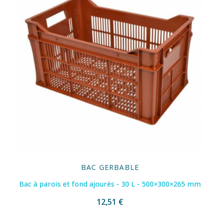
BAC GERBABLE
Bac à parois et fond ajourés - 30 L - 500×300×265 mm
12,51 €