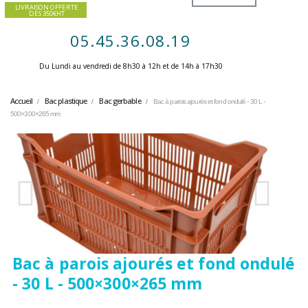
LIVRAISON OFFERTE
DES 350€HT
05.45.36.08.19
Du Lundi au vendredi de 8h30 à 12h et de 14h à 17h30 ​
Accueil
Bac plastique
Bac gerbable
Bac à parois ajourés et fond ondulé - 30 L -
500×300×265 mm
Bac à parois ajourés et fond ondulé
- 30 L - 500×300×265 mm