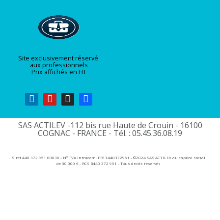
Site exclusivement réservé
aux professionnels
Prix affichés en HT
SAS ACTILEV -112 bis rue Haute de Crouin - 16100
COGNAC - FRANCE - Tél. : 05.45.36.08.19​
Siret 440 372 951 00036 - N° TVA Intracom. FR11440372951 - ©2024 SAS ACTILEV au capital social
de 30 000 € - RCS B440 372 951 - Tous droits réservés​​