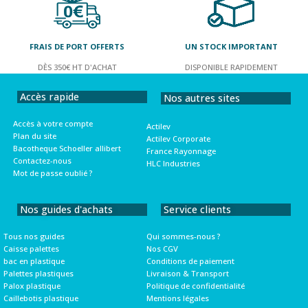
FRAIS DE PORT OFFERTS
UN STOCK IMPORTANT
DÈS 350€ HT D'ACHAT
DISPONIBLE RAPIDEMENT
Accès rapide
Nos autres sites
Accès à votre compte
Actilev
Plan du site
Actilev Corporate
Bacotheque Schoeller allibert
France Rayonnage
Contactez-nous
HLC Industries
Mot de passe oublié ?
Nos guides d'achats
Service clients
Tous nos guides
Qui sommes-nous ?
Caisse palettes
Nos CGV
bac en plastique
Conditions de paiement
Palettes plastiques
Livraison & Transport
Palox plastique
Politique de confidentialité
Caillebotis plastique
Mentions légales