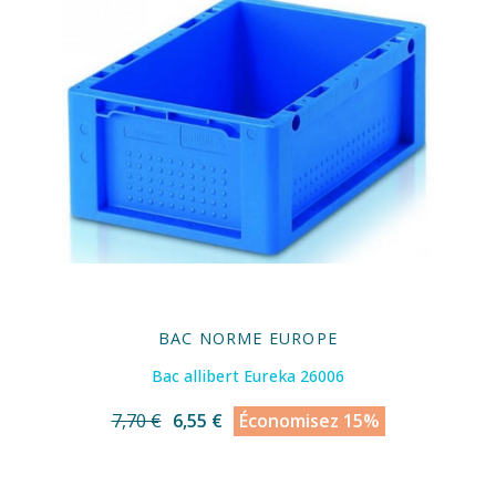
BAC NORME EUROPE
Bac allibert Eureka 26006
7,70 €
6,55 €
Économisez 15%