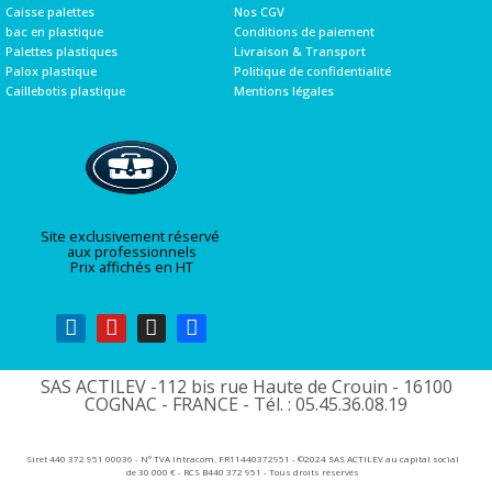
Caisse palettes
Nos CGV
bac en plastique
Conditions de paiement
Palettes plastiques
Livraison & Transport
Palox plastique
Politique de confidentialité
Caillebotis plastique
Mentions légales
Site exclusivement réservé
aux professionnels
Prix affichés en HT
SAS ACTILEV -112 bis rue Haute de Crouin - 16100
COGNAC - FRANCE - Tél. : 05.45.36.08.19​
Siret 440 372 951 00036 - N° TVA Intracom. FR11440372951 - ©2024 SAS ACTILEV au capital social
de 30 000 € - RCS B440 372 951 - Tous droits réservés​​