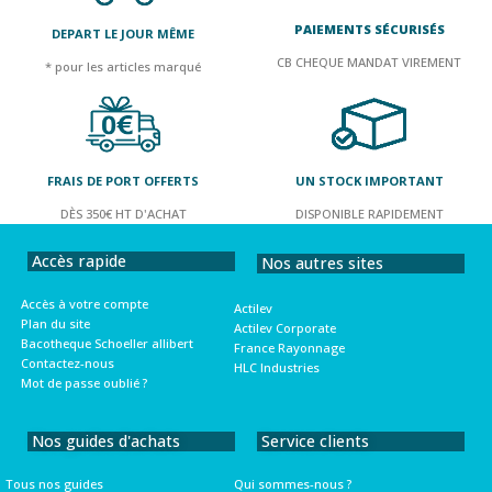
PAIEMENTS SÉCURISÉS
DEPART LE JOUR MÊME
CB CHEQUE MANDAT VIREMENT
* pour les articles marqué
FRAIS DE PORT OFFERTS
UN STOCK IMPORTANT
DÈS 350€ HT D'ACHAT
DISPONIBLE RAPIDEMENT
Accès rapide
Nos autres sites
Accès à votre compte
Actilev
Plan du site
Actilev Corporate
Bacotheque Schoeller allibert
France Rayonnage
Contactez-nous
HLC Industries
Mot de passe oublié ?
Nos guides d'achats
Service clients
Tous nos guides
Qui sommes-nous ?