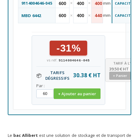
×
×
9114004646-045
600
400
400
mm
CAPACITÉ
600
×
400
×
440
mm
MBD 6442
CAPACITÉ
-31%
vs réf.
9114004646-045
TARIF À L'UNI
39.50 € HT
TARIFS
30.38 € HT
📦
+ Panier
DÉGRESSIFS
Par :
+ Ajouter au panier
Le
bac Allibert
est une solution de stockage et de transport de