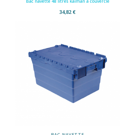
Bac navette 48 litres kaiman à couvercle
34,82 €
BAC NAVETTE