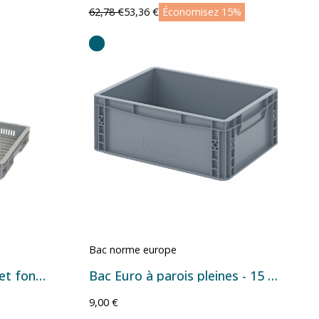
62,78 €
53,36 €
Économisez 15%
Bac norme europe
Bac Euronorm à parois et fond ajourés - 12,5 L - 600×400×70 mm
Bac Euro à parois pleines - 15 L - 400×300×170 mm
9,00 €