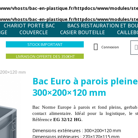
/www/vhosts/bac-en-plastique.fr/httpdocs/www/modules/stea
/www/vhosts/bac-en-plastique.fr/httpdocs/www/modules/stea
CHARIOT PORTE BAC
BACS RESTAURATION ET BO
NGE
COUVERCLE
CASIER BOUTEILLE
CAILLEB
STOCK IMPORTANT
Connexion
LIVRAISON OFFERTE DES 350€HT
00×200×120 mm
Bac Euro à parois pleines
300×200×120 mm
Bac Norme Europe à parois et fond pleins, gerbabl
contact alimentaire. Idéal pour la logistique, le s
Référence
EG 32/12 HG
.
Dimensions extérieures : 300×200×120 mm
Dimensions intérieures : 270×170×115 mm