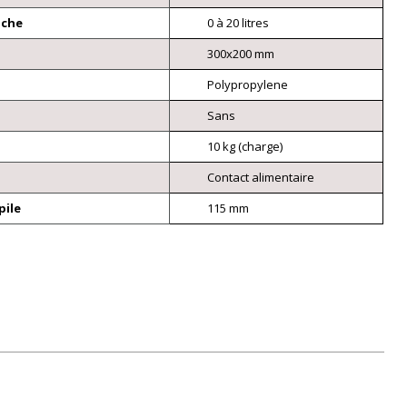
nche
0 à 20 litres
300x200 mm
Polypropylene
Sans
10 kg (charge)
Contact alimentaire
pile
115 mm