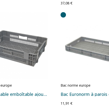
37,08 €
 europe
Bac norme europe
Bac gerbable emboîtable ajouré – 600 × 400 × 144 mm – 26 litres
11,91 €