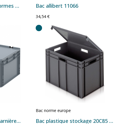
Bac gerbable allibert Normes Europe 60 litres
Bac allibert 11066
34,54 €
Bac norme europe
Bac Euro couvercle à charnières ED 64/27 HG - 600x400x285 mm - 56 L
Bac plastique stockage 20C85 Allibert