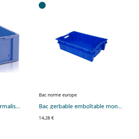
Bac norme europe
Bac gerbable allibert normalisé Eureka 26028
Bac gerbable emboîtable monocolore – 600 x 400 x 150 mm – 25 litres
14,28 €