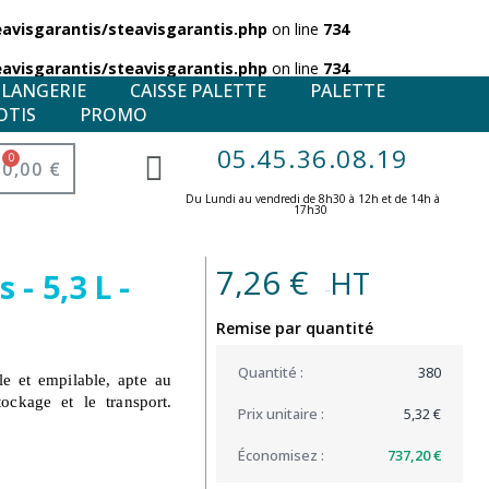
visgarantis/steavisgarantis.php
on line
734
visgarantis/steavisgarantis.php
on line
734
ULANGERIE
CAISSE PALETTE
PALETTE
OTIS
PROMO
05.45.36.08.19
0,00 €
Du Lundi au vendredi de 8h30 à 12h et de 14h à
17h30 ​
7,26 €
HT
 - 5,3 L -
(3,64 € )
Remise par quantité
380
e et empilable, apte au
tockage et le transport.
5,32 €
737,20 €