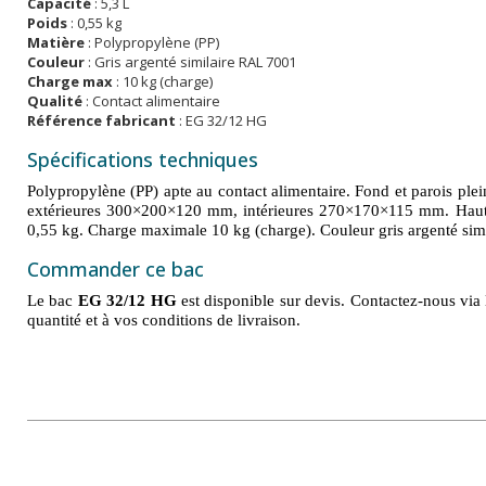
Capacité
: 5,3 L
Poids
: 0,55 kg
Matière
: Polypropylène (PP)
Couleur
: Gris argenté similaire RAL 7001
Charge max
: 10 kg (charge)
Qualité
: Contact alimentaire
Référence fabricant
: EG 32/12 HG
Spécifications techniques
Polypropylène (PP) apte au contact alimentaire. Fond et parois pl
extérieures 300×200×120 mm, intérieures 270×170×115 mm. Hauteu
0,55 kg. Charge maximale 10 kg (charge). Couleur gris argenté sim
Commander ce bac
Le bac
EG 32/12 HG
est disponible sur devis. Contactez-nous via 
quantité et à vos conditions de livraison.