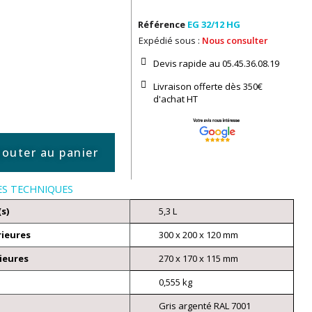
Référence
EG 32/12 HG
Expédié sous :
Nous consulter
Devis rapide au 05.45.36.08.19​
Livraison offerte dès 350€
d'achat​ HT
jouter au panier
ES TECHNIQUES
(s)
5,3 L
rieures
300 x 200 x 120 mm
ieures
270 x 170 x 115 mm
0,555 kg
Gris argenté RAL 7001