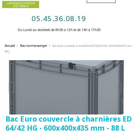
LIVRAISON OFFERTE
DES 350€HT
05.45.36.08.19
Du Lundi au vendredi de 8h30 à 12h et de 14h à 17h30 ​
Accueil
Bac norme europe
Bac Euro couvercle à charnières ED 64/42 HG - 600x400x435 mm -
88 L
Bac Euro couvercle à charnières ED
64/42 HG - 600x400x435 mm - 88 L