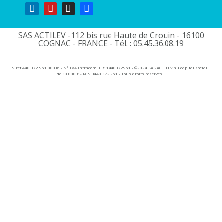
SAS ACTILEV -112 bis rue Haute de Crouin - 16100
COGNAC - FRANCE - Tél. : 05.45.36.08.19​
Siret 440 372 951 00036 - N° TVA Intracom. FR11440372951 - ©2024 SAS ACTILEV au capital social
de 30 000 € - RCS B440 372 951 - Tous droits réservés​​