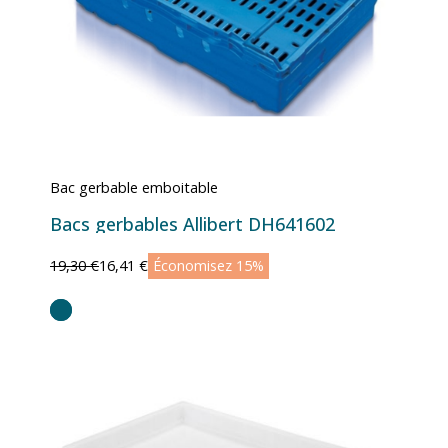
Bac gerbable emboitable
Bacs gerbables Allibert DH641602
19,30 €
16,41 €
Économisez 15%