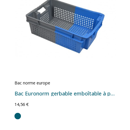
Bac norme europe
Bac Euronorm gerbable emboîtable à parois et fond ajourés - gris/bleu - 32 L - 600×400×200 mm
14,56 €