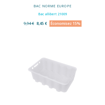
BAC NORME EUROPE
Bac allibert 21009
9,94 €
8,45 €
Économisez 15%