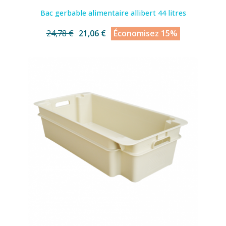
Bac gerbable alimentaire allibert 44 litres
24,78 €
21,06 €
Économisez 15%