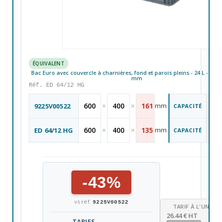
ÉQUIVALENT
Bac Euro avec couvercle à charnières, fond et parois pleins - 24 L - 600
mm
Réf. ED 64/12 HG
28
600
×
400
×
161
mm
9225V00522
CAPACITÉ
L
24
600
×
400
×
135
mm
ED 64/12 HG
CAPACITÉ
L
-43%
vs réf.
9225V00522
TARIF À L'UNITÉ
26.44 € HT
TARIFS