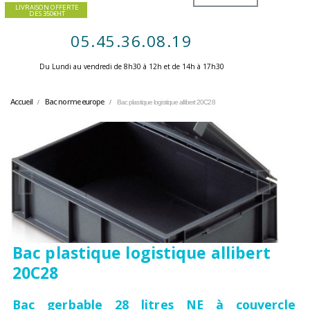
LIVRAISON OFFERTE
DES 350€HT
05.45.36.08.19
Du Lundi au vendredi de 8h30 à 12h et de 14h à 17h30 ​
Accueil
Bac norme europe
Bac plastique logistique allibert 20C28
Bac plastique logistique allibert
20C28
Bac gerbable 28 litres NE à couvercle