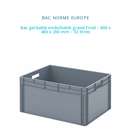
BAC NORME EUROPE
Bac gerbable emboîtable grand froid – 600 x
400 x 200 mm – 32 litres