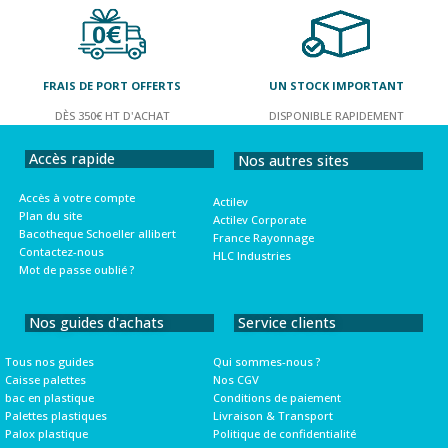
FRAIS DE PORT OFFERTS
UN STOCK IMPORTANT
DÈS 350€ HT D'ACHAT
DISPONIBLE RAPIDEMENT
Accès rapide
Nos autres sites
Accès à votre compte
Actilev
Plan du site
Actilev Corporate
Bacotheque Schoeller allibert
France Rayonnage
Contactez-nous
HLC Industries
Mot de passe oublié ?
Nos guides d'achats
Service clients
Tous nos guides
Qui sommes-nous ?
Caisse palettes
Nos CGV
bac en plastique
Conditions de paiement
Palettes plastiques
Livraison & Transport
Palox plastique
Politique de confidentialité