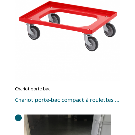
Chariot porte bac
Chariot porte-bac compact à roulettes caoutchouc pour bacs Europe 600 x 400 mm