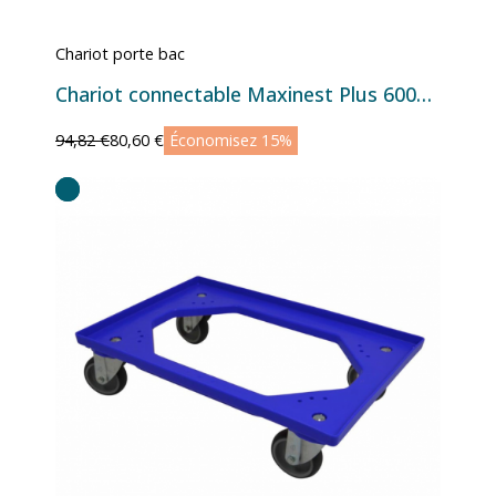
Chariot porte bac
Chariot connectable Maxinest Plus 600x454
94,82 €
80,60 €
Économisez 15%