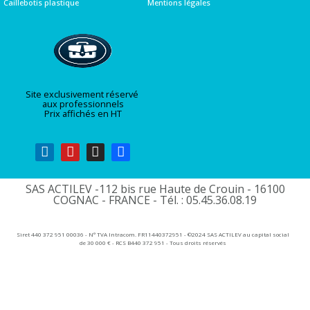
Caillebotis plastique
Mentions légales
Site exclusivement réservé
aux professionnels
Prix affichés en HT
SAS ACTILEV -112 bis rue Haute de Crouin - 16100
COGNAC - FRANCE - Tél. : 05.45.36.08.19​
Siret 440 372 951 00036 - N° TVA Intracom. FR11440372951 - ©2024 SAS ACTILEV au capital social
de 30 000 € - RCS B440 372 951 - Tous droits réservés​​