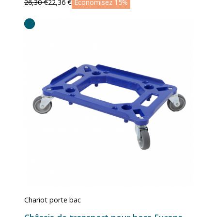
26,30 €
22,36 €
Économisez 15%
Chariot porte bac