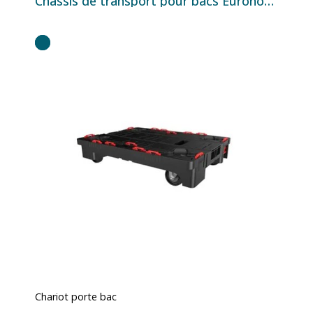
Châssis de transport pour bacs Euronorm 600×400 - 615×415×161 mm
Chariot porte bac