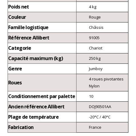
Poids net
4 kg
Couleur
Rouge
Famille logistique
Châssis
Référence Allibert
91005
Categorie
Chariot
Capacité maximum (kg)
250 kg
Genre
Jumboy
4 roues pivotantes
Roues
Nylon
Conditionnement par palette
10
Ancien référence Allibert
DOJ90501AA
Plage de température
-20°C / 40°C
Fabrication
France