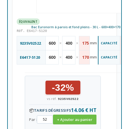
ÉQUIVALENT
Bac Euronorm à parois et fond pleins - 30 L - 600×400×170 mm
Réf. E6417-5120
33
600
×
400
×
175
mm
9235V02522
CAPACITÉ
L
30
600
×
400
×
170
mm
E6417-5120
CAPACITÉ
L
-32%
vs réf.
9235V02522
14.06 € HT
📦
TARIFS DÉGRESSIFS
Par :
+ Ajouter au panier