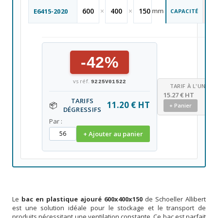
27
600
×
400
×
150
mm
E6415-2020
CAPACITÉ
L
-42%
vs réf.
9225V01522
TARIF À L'UNITÉ
15.27 € HT
TARIFS
11.20 € HT
📦
+ Panier
DÉGRESSIFS
Par :
+ Ajouter au panier
Le
bac en plastique ajouré 600x400x150
de Schoeller Allibert
est une solution idéale pour le stockage et le transport de
produits nécessitant une ventilation constante. Ce bac est parfait