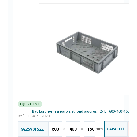
ÉQUIVALENT
Bac Euronorm à parois et fond ajourés - 27 L - 600×400×150 mm
Réf. E6415-2020
28
600
×
400
×
150
mm
9225V01522
CAPACITÉ
L