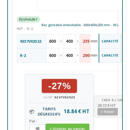
ÉQUIVALENT
Bac gerbable emboîtable - 600x400x200 mm - 40 L
Réf. R-2
45
600
×
400
×
235
mm
9237V02522
CAPACITÉ
L
40
600
×
400
×
200
mm
R-2
CAPACITÉ
L
-27%
vs réf.
9237V02522
TARIF À L'UNITÉ
20.72 € HT
TARIFS
18.84 € HT
📦
+ Panier
DÉGRESSIFS
Par :
+ Ajouter au panier