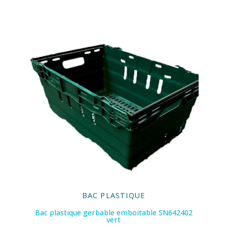
BAC PLASTIQUE
Bac plastique gerbable emboitable SN642402
vert