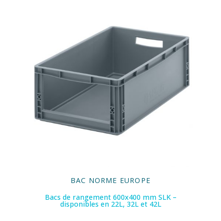
BAC NORME EUROPE
Bacs de rangement 600x400 mm SLK –
disponibles en 22L, 32L et 42L