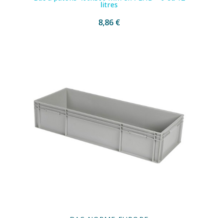
litres
8,86 €