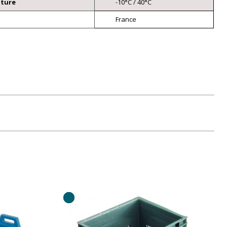
ature
-10°C / 40°C
France