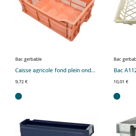
Bac gerbable
Bac gerbab
Caisse agricole fond plein ondulé rouge brun 500 x 300 x 180 mm – 20,5 litres
Bac A112
9,72 €
10,01 €