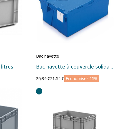
Bac navette
litres
Bac navette à couvercle solidaire
25,34 €
21,54 €
Économisez 15%