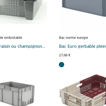
le emboitable
Bac norme europe
Bac gris raisin ou champignons 11034
27,66 €