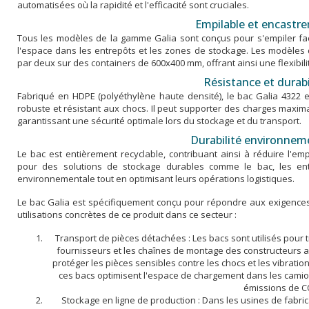
automatisées où la rapidité et l'efficacité sont cruciales.
Empilable et encastre
Tous les modèles de la gamme Galia sont conçus pour s'empiler facil
l'espace dans les entrepôts et les zones de stockage. Les modèle
par deux sur des containers de 600x400 mm, offrant ainsi une flexibil
Résistance et durabil
Fabriqué en HDPE (polyéthylène haute densité), le bac Galia 4322
robuste et résistant aux chocs. Il peut supporter des charges maxi
garantissant une sécurité optimale lors du stockage et du transport.
Durabilité environneme
Le bac est entièrement recyclable, contribuant ainsi à réduire l'em
pour des solutions de stockage durables comme le bac, les entr
environnementale tout en optimisant leurs opérations logistiques.
Le bac Galia est spécifiquement conçu pour répondre aux exigences r
utilisations concrètes de ce produit dans ce secteur :
Transport de pièces détachées : Les bacs sont utilisés pour
fournisseurs et les chaînes de montage des constructeurs 
protéger les pièces sensibles contre les chocs et les vibration
ces bacs optimisent l'espace de chargement dans les camions
émissions de C
Stockage en ligne de production : Dans les usines de fabrica