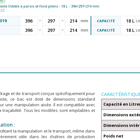
NT
ile Odette à parois et fond pleins - 18 L - 396×297×214 mm
322
×
×
319
396
297
214
mm
18 L
CAPACITÉ
Li
×
×
396
297
214
mm
18 L
CAPACITÉ
Li
tockage et de transport conçue spécifiquement pour
CARACTÉRISTIQU
buste, ce bac est doté de dimensions standard
Capacité en Litre
 une manipulation aisée. Il est compatible avec
a traçabilité. Tous les modèles sont empilables et
Dimensions exté
ation :
Dimensions intér
ilitant la manipulation et le transport, même dans
Poids net
lièrement utile dans les chaînes de production