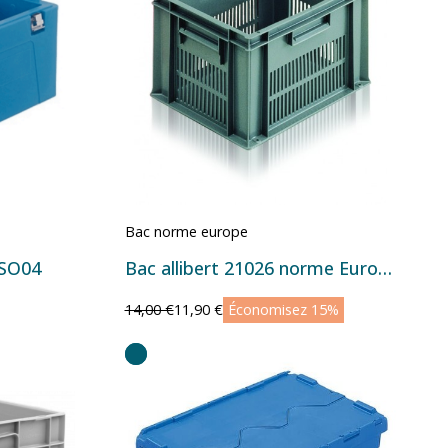
Bac norme europe
ISO04
Bac allibert 21026 norme Europe 20 litres
14,00 €
11,90 €
Économisez 15%