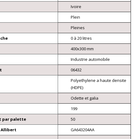
Ivoire
Plein
Pleines
nche
0 à 20 litres
400x300 mm
Industrie automobile
t
06432
Polyethylene a haute densite
(HDPE)
Odette et galia
199
 par palette
50
Allibert
GA643204AA