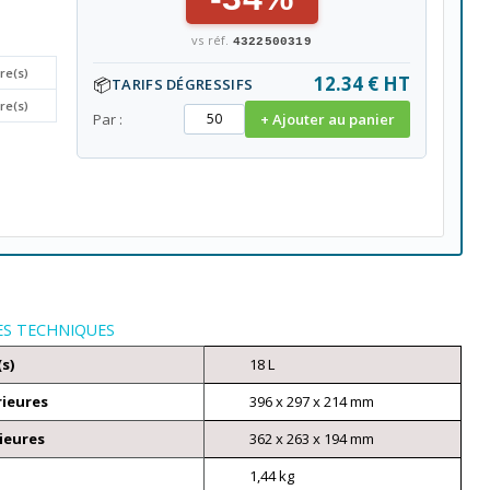
vs réf.
4322500319
tre(s)
12.34 € HT
📦
TARIFS DÉGRESSIFS
tre(s)
Par :
+ Ajouter au panier
ES TECHNIQUES
(s)
18 L
rieures
396 x 297 x 214 mm
ieures
362 x 263 x 194 mm
1,44 kg