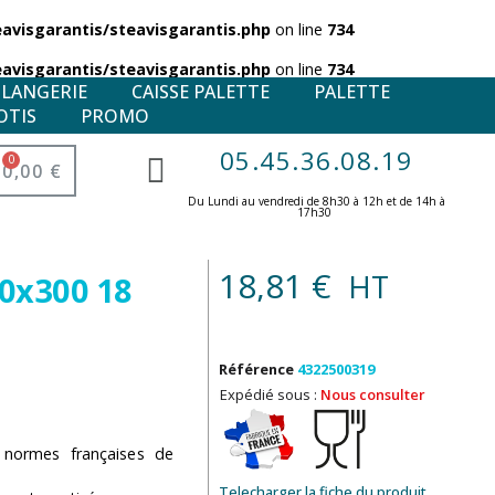
visgarantis/steavisgarantis.php
on line
734
visgarantis/steavisgarantis.php
on line
734
ULANGERIE
CAISSE PALETTE
PALETTE
OTIS
PROMO
05.45.36.08.19
0,00 €
Du Lundi au vendredi de 8h30 à 12h et de 14h à
17h30 ​
18,81 €
HT
00x300 18
Référence
4322500319
Expédié sous :
Nous consulter
s
 normes françaises de
Telecharger la fiche du produit