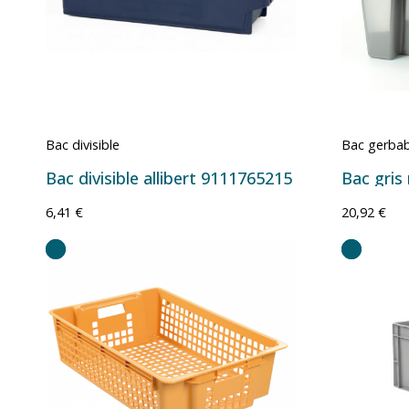
Bac divisible
Bac gerbab
Bac divisible allibert 9111765215
6,41 €
20,92 €