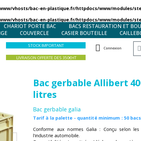
/www/vhosts/bac-en-plastique.fr/httpdocs/www/modules/stea
/www/vhosts/bac-en-plastique.fr/httpdocs/www/modules/stea
CHARIOT PORTE BAC
BACS RESTAURATION ET BO
NGE
COUVERCLE
CASIER BOUTEILLE
CAILLEB
STOCK IMPORTANT
Connexion
LIVRAISON OFFERTE DES 350€HT
Bac gerbable Allibert 4
litres
Bac gerbable galia
Tarif à la palette - quantité minimum : 50 bac
Conforme aux normes Galia : Conçu selon les
l'industrie automobile.