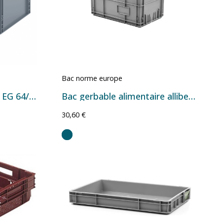
Bac norme europe
Bac Euro gerbable plein EG 64/32 - 600x400x320 mm - 66 L
Bac gerbable alimentaire allibert 80L
30,60 €