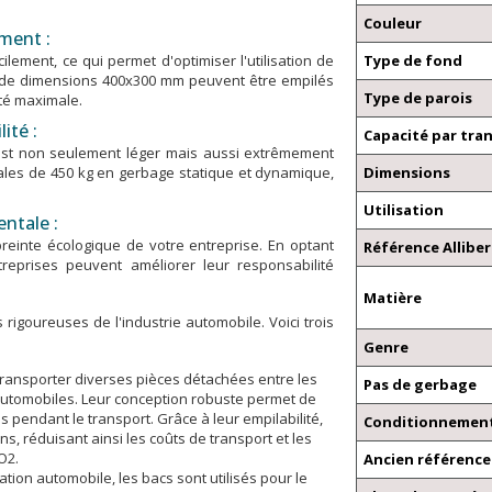
Couleur
ment :
ement, ce qui permet d'optimiser l'utilisation de
Type de fond
s de dimensions 400x300 mm peuvent être empilés
Type de parois
ité maximale.
ité :
Capacité par tra
 est non seulement léger mais aussi extrêmement
males de 450 kg en gerbage statique et dynamique,
Dimensions
Utilisation
ntale :
preinte écologique de votre entreprise. En optant
Référence Alliber
eprises peuvent améliorer leur responsabilité
Matière
igoureuses de l'industrie automobile. Voici trois
Genre
 transporter diverses pièces détachées entre les
Pas de gerbage
automobiles. Leur conception robuste permet de
s pendant le transport. Grâce à leur empilabilité,
Conditionnement
, réduisant ainsi les coûts de transport et les
O2.
Ancien référence 
tion automobile, les bacs sont utilisés pour le