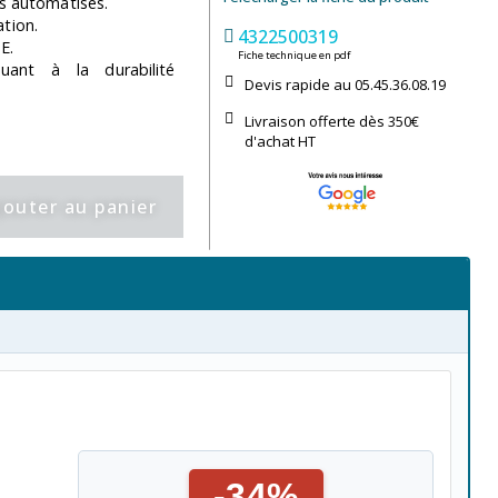
es automatisés.
ation.
4322500319
E.
Fiche technique en pdf
ibuant à la durabilité
Devis rapide au 05.45.36.08.19​
Livraison offerte dès 350€
d'achat​ HT
jouter au panier
-34%