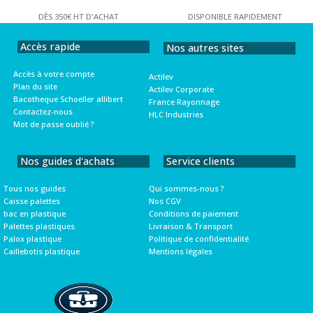
DÈS 350€ HT D'ACHAT
DISPONIBLE RAPIDEMENT
Accès rapide
Nos autres sites
Accès à votre compte
Actilev
Plan du site
Actilev Corporate
Bacotheque Schoeller allibert
France Rayonnage
Contactez-nous
HLC Industries
Mot de passe oublié ?
Nos guides d'achats
Service clients
Tous nos guides
Qui sommes-nous ?
Caisse palettes
Nos CGV
bac en plastique
Conditions de paiement
Palettes plastiques
Livraison & Transport
Palox plastique
Politique de confidentialité
Caillebotis plastique
Mentions légales