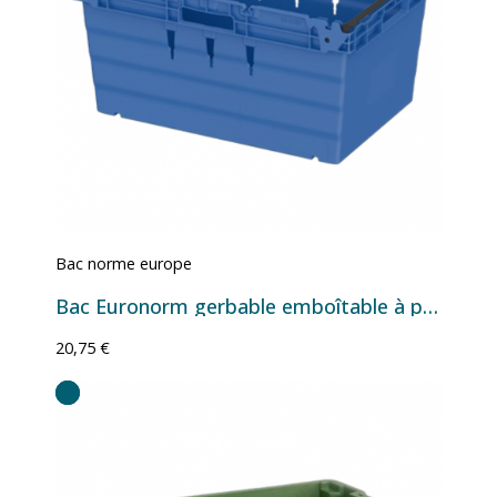
Bac norme europe
Bac Euronorm gerbable emboîtable à parois et fond pleins - 58 L - 600×400×300 mm
20,75 €