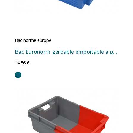
Bac norme europe
Bac Euronorm gerbable emboîtable à parois et fond ajourés - gris/bleu - 32 L - 600×400×200 mm
14,56 €