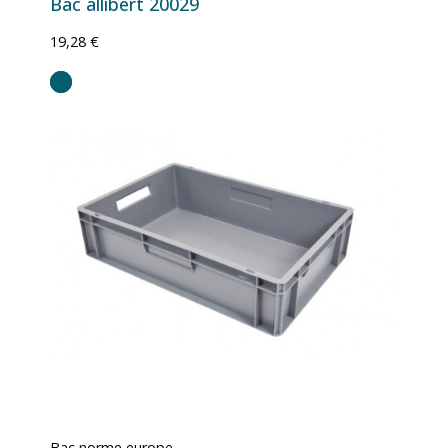
Bac allibert 20029
19,28 €
Bac norme europe