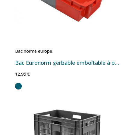
Bac norme europe
Bac Euronorm gerbable emboîtable à parois et fond pleins - gris/rouge - 32L - 600×400×200 mm
12,95 €