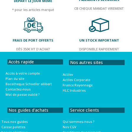
DEPART LE JOUR MÊME
CB CHEQUE MANDAT VIREMENT
* pour les articles marqué
FRAIS DE PORT OFFERTS
UN STOCK IMPORTANT
DÈS 350€ HT D'ACHAT
DISPONIBLE RAPIDEMENT
Accès rapide
Nos autres sites
Accès à votre compte
Actilev
Plan du site
Actilev Corporate
Bacotheque Schoeller allibert
France Rayonnage
Contactez-nous
HLC Industries
Mot de passe oublié ?
Nos guides d'achats
Service clients
Tous nos guides
Qui sommes-nous ?
Caisse palettes
Nos CGV