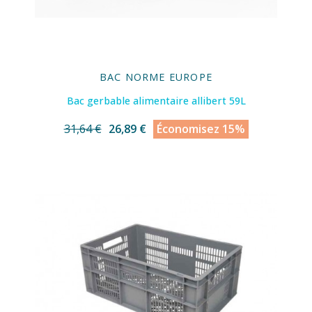
BAC NORME EUROPE
Bac gerbable alimentaire allibert 59L
31,64 €
26,89 €
Économisez 15%