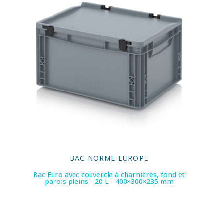
BAC NORME EUROPE
Bac Euro avec couvercle à charnières, fond et
parois pleins - 20 L - 400×300×235 mm