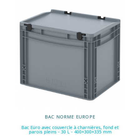
BAC NORME EUROPE
Bac Euro avec couvercle à charnières, fond et
parois pleins - 30 L - 400×300×335 mm