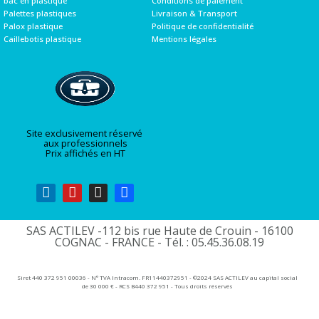
bac en plastique
Conditions de paiement
Palettes plastiques
Livraison & Transport
Palox plastique
Politique de confidentialité
Caillebotis plastique
Mentions légales
Site exclusivement réservé
aux professionnels
Prix affichés en HT
SAS ACTILEV -112 bis rue Haute de Crouin - 16100
COGNAC - FRANCE - Tél. : 05.45.36.08.19​
Siret 440 372 951 00036 - N° TVA Intracom. FR11440372951 - ©2024 SAS ACTILEV au capital social
de 30 000 € - RCS B440 372 951 - Tous droits réservés​​