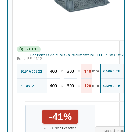
ÉQUIVALENT
Bac Perfobox ajouré qualité alimentaire - 11 L - 400×300×120 m
Réf. EF 4312
10
400
×
300
×
118
mm
9251V00522
CAPACITÉ
L
11
400
×
300
×
120
mm
EF 4312
CAPACITÉ
L
-41%
vs réf.
9251V00522
TARIF À L'UNITÉ