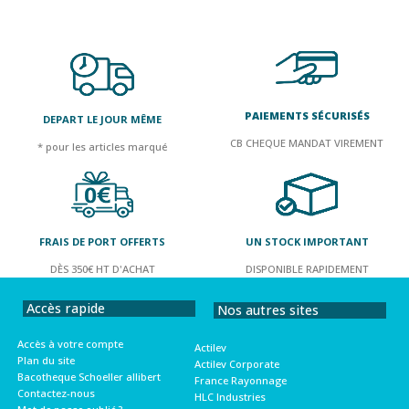
PAIEMENTS SÉCURISÉS
DEPART LE JOUR MÊME
CB CHEQUE MANDAT VIREMENT
* pour les articles marqué
FRAIS DE PORT OFFERTS
UN STOCK IMPORTANT
DÈS 350€ HT D'ACHAT
DISPONIBLE RAPIDEMENT
Accès rapide
Nos autres sites
Accès à votre compte
Actilev
Plan du site
Actilev Corporate
Bacotheque Schoeller allibert
France Rayonnage
Contactez-nous
HLC Industries