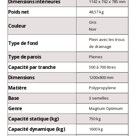
Dimensions intérieures
1142 x 742 x 785 mm
Poids net
48,57 kg
Gris
Couleur
Noir
Plein avec les trous
Type de fond
de drainage
Type de parois
Pleines
Capacité par tranche
500 à 700 litres
Dimensions
1200x800 mm
Matière
Polypropylene
Base
3 semelles
Genre
Magnum Optimum
Capacité statique (kg)
750 kg
Capacité dynamique (kg)
1600 kg