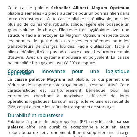
Cette caisse palette
Schoeller Allibert Magum Optimum
pliable 2 semelles + 2 pieds au centre pour un bon maintien dans
toute circonstances. Cette caisse pliable et réutilisable, une des
plus solide du marché, robuste, solide, légère elle possède un
grand volume de charge. Elle reste très hygiénique avec une
structure facile à nettoyer. La Magnum Optimum respecte toute
les normes de qualité des directives européennes pour les
transporteurs de charges lourdes. Facile d'utilisation, facile à
plier et déplier, il n'est pas nécessaire d'avoir beaucoup de main
d’œuvre. Avec un système modulaire et polyvalent. La caisse
palette pliée fera gagner jusqu'à 30% d'espace.
Conception innovante pour une logistique
optimisée
La
caisse palette Magnum
est pliable, ce qui permet une
réduction de l'espace de stockage lorsqu'il n'est pas utilisé. Cette
caractéristique est particulièrement bénéfique pour les
entreprises cherchant à maximiser l'efficacité de leurs
opérations logistiques. Lorsqu'il est plié, le volume est réduit de
70%, ce qui diminue les coûts de transport et de stockage.
Durabilité et robustesse
Fabriqué à partir de polypropylène (PP) recyclé, cette
caisse
palette
offre une durabilité exceptionnelle tout en étant
respectueux de l'environnement. Il peut supporter une charge