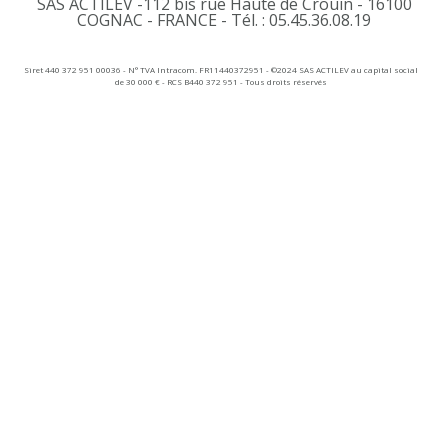
SAS ACTILEV -112 bis rue Haute de Crouin - 16100
COGNAC - FRANCE - Tél. : 05.45.36.08.19​
Siret 440 372 951 00036 - N° TVA Intracom. FR11440372951 - ©2024 SAS ACTILEV au capital social
de 30 000 € - RCS B440 372 951 - Tous droits réservés​​