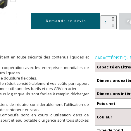
A
Demande de devis
ient en toute sécurité des contenus liquides et
CARACTÉRISTIQU
Capacité en Litre
n coopération avec les entreprises mondiales de
ts liquides.
de doublure flexibles.
Dimensions exté
e réduit considérablement vos coûts par rapport
mes utilisant des barils et des GRV en acier.
Dimensions intér
us logistique. Ils sont faciles à remplir, décharger
Poids net
tent de réduire considérablement l'utilisation de
 de conteneur en vrac.
 ComboLife sont en cours d'utilisation dans de
Couleur
aourt et eau potable d'urgence sont tous stockés
Type de fond