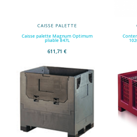
CAISSE PALETTE
Caisse palette Magnum Optimum
Conten
pliable 847L
102
611,71 €