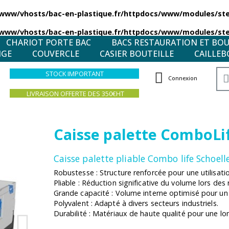
/www/vhosts/bac-en-plastique.fr/httpdocs/www/modules/stea
/www/vhosts/bac-en-plastique.fr/httpdocs/www/modules/stea
CHARIOT PORTE BAC
BACS RESTAURATION ET BO
NGE
COUVERCLE
CASIER BOUTEILLE
CAILLEB
STOCK IMPORTANT
Connexion
LIVRAISON OFFERTE DES 350€HT
Caisse palette ComboLi
Caisse palette pliable Combo life Schoelle
Robustesse : Structure renforcée pour une utilisatio
Pliable : Réduction significative du volume lors des 
Grande capacité : Volume interne optimisé pour u
Polyvalent : Adapté à divers secteurs industriels.
Durabilité : Matériaux de haute qualité pour une lo