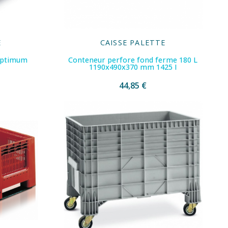
E
CAISSE PALETTE
Optimum
Conteneur perfore fond ferme 180 L
1190x490x370 mm 1425 I
44,85 €