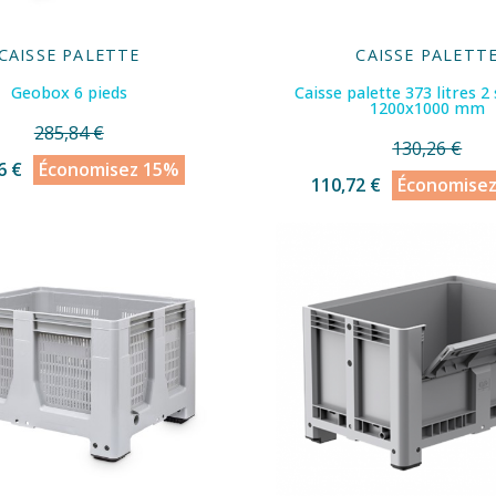
CAISSE PALETTE
CAISSE PALETT
Geobox 6 pieds
Caisse palette 373 litres 2
1200x1000 mm
285,84 €
130,26 €
6 €
Économisez 15%
110,72 €
Économise