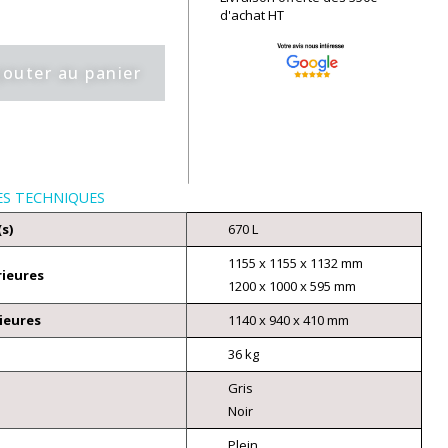
d'achat​ HT
jouter au panier
ES TECHNIQUES
(s)
670 L
1155 x 1155 x 1132 mm
rieures
1200 x 1000 x 595 mm
ieures
1140 x 940 x 410 mm
36 kg
Gris
Noir
Plein