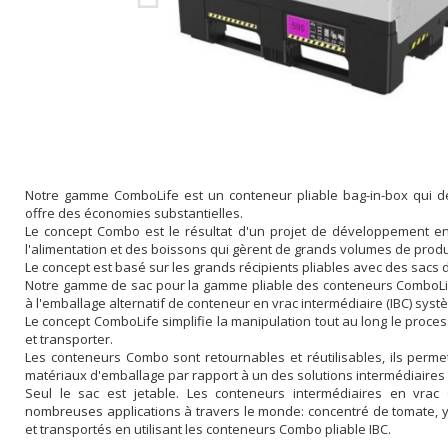
Notre gamme ComboLife est un conteneur pliable bag-in-box qui dét
offre des économies substantielles.
Le concept Combo est le résultat d'un projet de développement e
l'alimentation et des boissons qui gèrent de grands volumes de produi
Le concept est basé sur les grands récipients pliables avec des sacs 
Notre gamme de sac pour la gamme pliable des conteneurs ComboLif
à l'emballage alternatif de conteneur en vrac intermédiaire (IBC) systè
Le concept ComboLife simplifie la manipulation tout au long le process
et transporter.
Les conteneurs Combo sont retournables et réutilisables, ils permet
matériaux d'emballage par rapport à un des solutions intermédiaires
Seul le sac est jetable. Les conteneurs intermédiaires en vrac
nombreuses applications à travers le monde: concentré de tomate, y
et transportés en utilisant les conteneurs Combo pliable IBC.