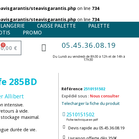
visgarantis/steavisgarantis.php
on line
734
visgarantis/steavisgarantis.php
on line
734
ULANGERIE
CAISSE PALETTE
PALETTE
OTIS
PROMO
05.45.36.08.19
0,00 €
Du Lundi au vendredi de 8h30 à 12h et de 14h à
17h30 ​
fe 285BD
Référence
2510151502
r Allibert
Expédié sous :
Nous consulter
Telecharger la fiche du produit
n intensive.
retours à vide.
2510151502
n stockage maximal.
Fiche technique en pdf
Devis rapide au 05.45.36.08.19​
ngue durée de vie.
Livraison offerte dès 350€