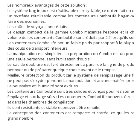
Les nombreux avantages de cette solution :
Le système bag-in-box est réutilisable et recyclable,
ce qui en fait un
Un système réutilisable comme les conteneurs ComboLife
bag-in-b
faire des économies
.
Les c
oûts de voyage sont réduits.
Le design compact de la gamme Combo maximise l'espace
et la c
volume de l
es contenants ComboLife sont réduits par 2,5 lorsqu'ils s
Les conteneurs ComboLife ont
un faible poids par rapport à la plupa
des coûts de transport inférieurs.
La m
anipulation est simplifiée.
La préparation du Combo est un proce
une seule personne, sans l'utilisation d'outils.
Le sac de doublure est livré directement à partir de la ligne de prod
nettoyer ou de
préparer quelque chose avant de le remplir.
Meilleure protection du produit car l
e système de remplissage une f
ne peut pas s'
oxyder pendant la manipulation et aucune matière pre
La poussière et l'humidité sont exclues.
Les conteneurs ComboLife
sont très solides et conçus pour résister 
Empilage et stockage sûrs :
Les conteneurs ComboLife peuvent être 
et dans les chambres de congélation.
Ils sont resisitants
et stable et peuvent être empilé.
La conception des conteneurs est
compacte et carrée, ce qui les r
grand nombre.