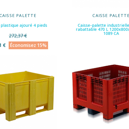
CAISSE PALETTE
CAISSE PALETT
 plastique ajouré 4 pieds
Caisse-palette industriell
rabattable 470 L 1200x80
1089 CA
272,37 €
1 €
Économisez 15%