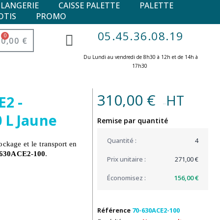
ULANGERIE
CAISSE PALETTE
PALETTE
OTIS
PROMO
05.45.36.08.19
0,00 €
Du Lundi au vendredi de 8h30 à 12h et de 14h à
17h30 ​
310,00 €
HT
E2 -
(250,20 € )
 L Jaune
Remise par quantité
4
ockage et le transport en
-630ACE2-100
.
271,00 €
156,00 €
Référence
70-630ACE2-100