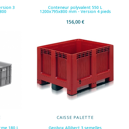
ersion 3
Conteneur polyvalent 550 L
800
1200x795x800 mm - Version 4 pieds
156,00 €
E
CAISSE PALETTE
rme 180 L
Geobox Allibert 3 semelles