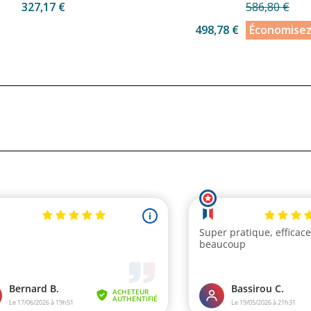
327,17 €
586,80 €
498,78 €
Économise