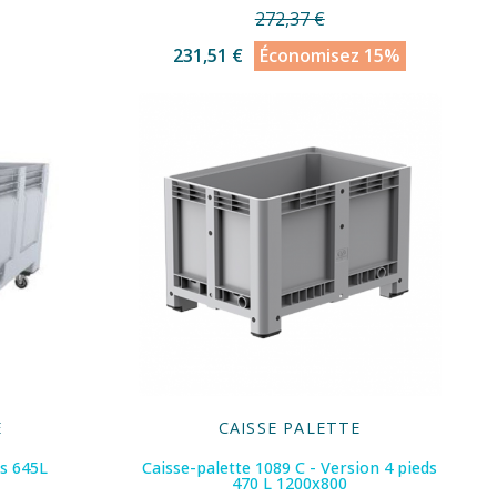
272,37 €
231,51 €
Économisez 15%
E
CAISSE PALETTE
es 645L
Caisse-palette 1089 C - Version 4 pieds
470 L 1200x800