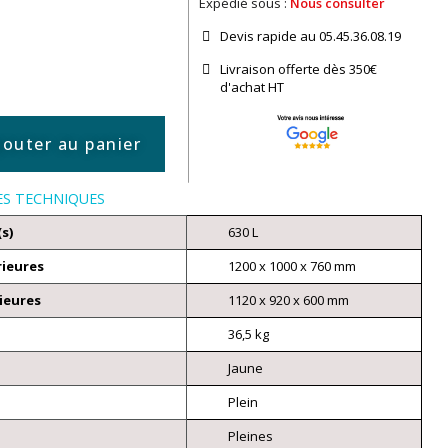
Expédié sous :
Nous consulter
Devis rapide au 05.45.36.08.19​
Livraison offerte dès 350€
d'achat​ HT
jouter au panier
ES TECHNIQUES
(s)
630 L
rieures
1200 x 1000 x 760 mm
ieures
1120 x 920 x 600 mm
36,5 kg
Jaune
Plein
Pleines