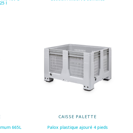
25 I
E
CAISSE PALETTE
timum 665L
Palox plastique ajouré 4 pieds