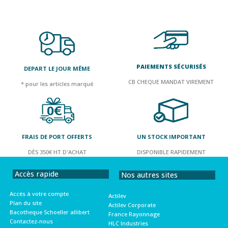
PAIEMENTS SÉCURISÉS
DEPART LE JOUR MÊME
CB CHEQUE MANDAT VIREMENT
* pour les articles marqué
FRAIS DE PORT OFFERTS
UN STOCK IMPORTANT
DÈS 350€ HT D'ACHAT
DISPONIBLE RAPIDEMENT
Accès rapide
Nos autres sites
Accès à votre compte
Actilev
Plan du site
Actilev Corporate
Bacotheque Schoeller allibert
France Rayonnage
Contactez-nous
HLC Industries