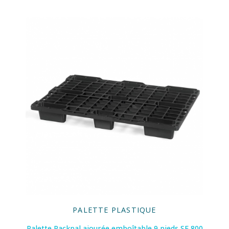
PALETTE PLASTIQUE
Palette Packpal ajourée emboîtable 9 pieds SF 800