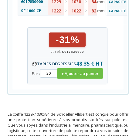
×
×
6017830900
1229
1030
84
mm
—
CAPACITÉ
×
×
SF 1000 CP
1222
1022
82
mm
—
CAPACITÉ
-31%
vs réf.
6017830900
48.35 € HT
📦
TARIFS DÉGRESSIFS
Par :
+ Ajouter au panier
La coiffe 1229x1030x84 de Schoeller Allibert est conçue pour offrir
une protection supérieure à vos produits stockés sur palettes.
Que vous soyez dans l'industrie alimentaire, pharmaceutique, ou
logistique, cette couverture de palette répondra à vos besoins de