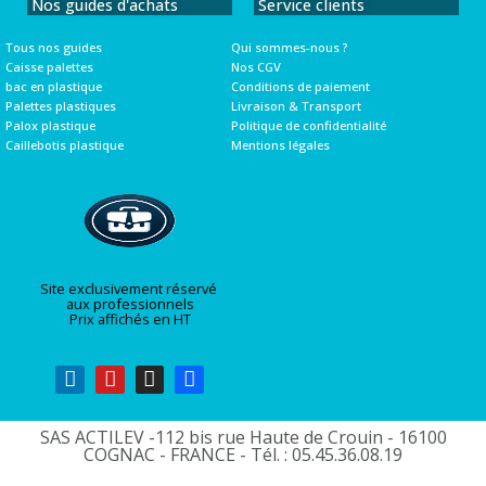
Nos guides d'achats
Service clients
Tous nos guides
Qui sommes-nous ?
Caisse palettes
Nos CGV
bac en plastique
Conditions de paiement
Palettes plastiques
Livraison & Transport
Palox plastique
Politique de confidentialité
Caillebotis plastique
Mentions légales
Site exclusivement réservé
aux professionnels
Prix affichés en HT
SAS ACTILEV -112 bis rue Haute de Crouin - 16100
COGNAC - FRANCE - Tél. : 05.45.36.08.19​