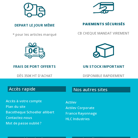
PAIEMENTS SÉCURISÉS
DEPART LE JOUR MÊME
CB CHEQUE MANDAT VIREMENT
* pour les articles marqué
FRAIS DE PORT OFFERTS
UN STOCK IMPORTANT
DÈS 350€ HT D'ACHAT
DISPONIBLE RAPIDEMENT
Accès rapide
Nos autres sites
Accès à votre compte
Actilev
Plan du site
Actilev Corporate
Bacotheque Schoeller allibert
France Rayonnage
Contactez-nous
HLC Industries
Mot de passe oublié ?