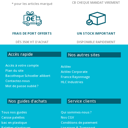
CB CHEQUE MANDAT VIREMENT
* pour les articles marqué
FRAIS DE PORT OFFERTS
UN STOCK IMPORTANT
DÈS 350€ HT D'ACHAT
DISPONIBLE RAPIDEMENT
Accès rapide
Nos autres sites
Accès à votre compte
Actilev
Plan du site
Actilev Corporate
Bacotheque Schoeller allibert
France Rayonnage
Contactez-nous
HLC Industries
Mot de passe oublié ?
Nos guides d'achats
Service clients
Tous nos guides
Qui sommes-nous ?
Caisse palettes
Nos CGV
bac en plastique
Conditions de paiement
Palettes plastiques
Livraison & Transport