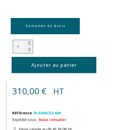
Demande de devis
Ajouter au panier
310,00 €
HT
(250,20 € )
Référence
70-630ACE2-600
Expédié sous :
Nous consulter
Devis rapide au 05.45.36.08.19​