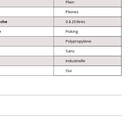
Plein
Pleines
nche
0 à 20 litres
e
Picking
Polypropylene
Sans
Industrielle
Oui