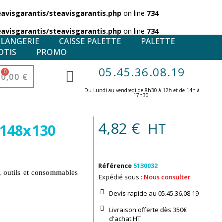
visgarantis/steavisgarantis.php
on line
734
visgarantis/steavisgarantis.php
on line
734
ULANGERIE
CAISSE PALETTE
PALETTE
OTIS
PROMO
05.45.36.08.19
0,00 €
Du Lundi au vendredi de 8h30 à 12h et de 14h à
17h30 ​
4,82 €
HT
x148x130
Référence
5130032
, outils et consommables
Expédié sous :
Nous consulter
Devis rapide au 05.45.36.08.19​
Livraison offerte dès 350€
d'achat​ HT