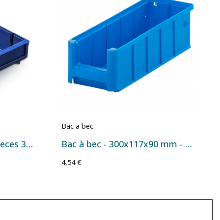
Bac a bec
Bac plastique petites pieces 300x188x82
Bac à bec - 300x117x90 mm - 2,4 L
4,54 €