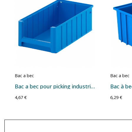
Bac a bec
Bac a bec
Bac a bec pour picking industriel 11L
4,67 €
6,29 €