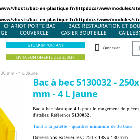
/www/vhosts/bac-en-plastique.fr/httpdocs/www/modules/stea
/www/vhosts/bac-en-plastique.fr/httpdocs/www/modules/stea
CHARIOT PORTE BAC
BACS RESTAURATION ET BO
NGE
COUVERCLE
CASIER BOUTEILLE
CAILLEB
STOCK IMPORTANT
Connexion
LIVRAISON OFFERTE DES 350€HT
130 mm - 4 L Jaune
Bac à bec 5130032 - 250
mm - 4 L Jaune
Bac à bec plastique 4 L pour le rangement de pièces
d'atelier. Référence
5130032
.
Tarif à la palette - quantité minimum de 36 bacs
Dimensions extérieures : 250 x 148 x 130 mm