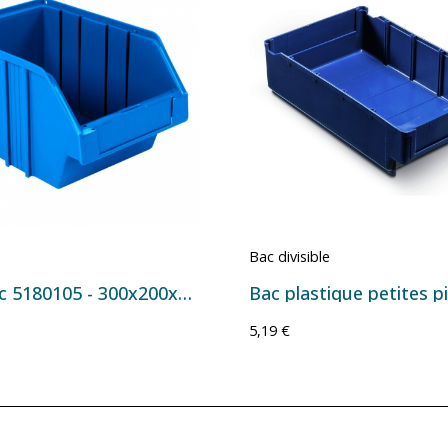
Bac divisible
Bac à bec 5180105 - 300x200x150 mm - 8 L Bleu
5,19 €