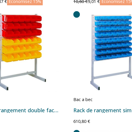
87 €
Économisez 15%
10,60 €
9,01 €
Économisez 15
Bac a bec
Rack de rangement double face Série European avec bacs à bec – Plusieurs configurations
610,80 €