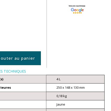
jouter au panier
ES TECHNIQUES
(s)
4 L
rieures
250 x 148 x 130 mm
0,18 kg
Jaune