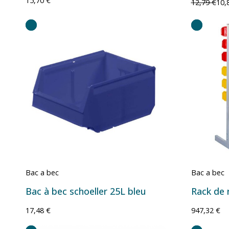
15,70 €
12,79 €
10,
Bac a bec
Bac a bec
Bac à bec schoeller 25L bleu
17,48 €
947,32 €