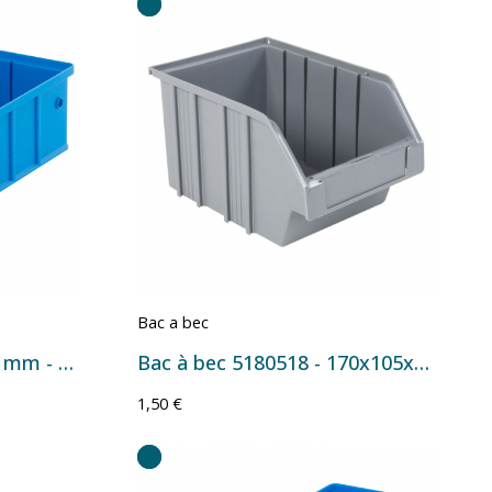
Bac a bec
Bac à bec - 300x156x90 mm - 3,4 L
Bac à bec 5180518 - 170x105x75 mm - 1 L Gris
1,50 €