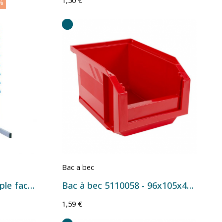
1,50 €
%
Bac a bec
Rack de rangement simple face Série ECO avec bacs à bec – Plusieurs configurations
Bac à bec 5110058 - 96x105x45 mm - 0,2 L Rouge
1,59 €