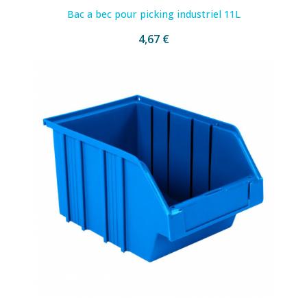
Bac a bec pour picking industriel 11L
4,67 €