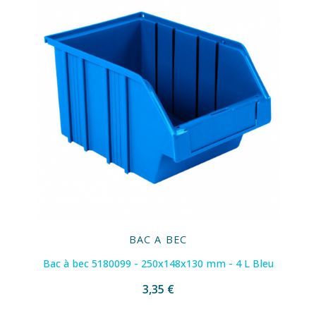
BAC A BEC
Bac à bec 5180099 - 250x148x130 mm - 4 L Bleu
3,35 €