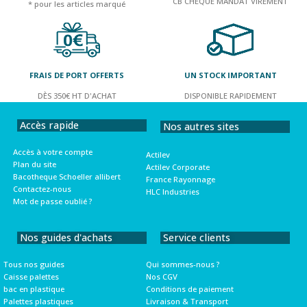
CB CHEQUE MANDAT VIREMENT
* pour les articles marqué
FRAIS DE PORT OFFERTS
UN STOCK IMPORTANT
DÈS 350€ HT D'ACHAT
DISPONIBLE RAPIDEMENT
Accès rapide
Nos autres sites
Accès à votre compte
Actilev
Plan du site
Actilev Corporate
Bacotheque Schoeller allibert
France Rayonnage
Contactez-nous
HLC Industries
Mot de passe oublié ?
Nos guides d'achats
Service clients
Tous nos guides
Qui sommes-nous ?
Caisse palettes
Nos CGV
bac en plastique
Conditions de paiement
Palettes plastiques
Livraison & Transport