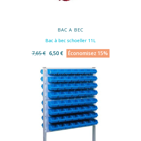
BAC A BEC
Bac à bec schoeller 11L
7,65 €
6,50 €
Économisez 15%