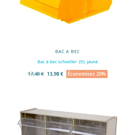
BAC A BEC
Bac à bec schoeller 25L jaune
17,48 €
13,98 €
Économisez 20%