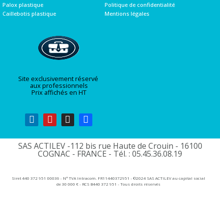
Palox plastique
Politique de confidentialité
Caillebotis plastique
Mentions légales
Site exclusivement réservé
aux professionnels
Prix affichés en HT
SAS ACTILEV -112 bis rue Haute de Crouin - 16100
COGNAC - FRANCE - Tél. : 05.45.36.08.19​
Siret 440 372 951 00036 - N° TVA Intracom. FR11440372951 - ©2024 SAS ACTILEV au capital social
de 30 000 € - RCS B440 372 951 - Tous droits réservés​​