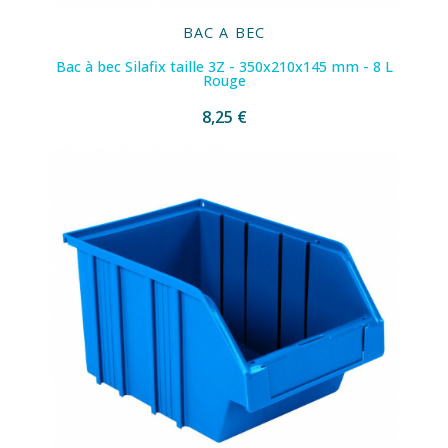
BAC A BEC
Bac à bec Silafix taille 3Z - 350x210x145 mm - 8 L
Rouge
8,25 €