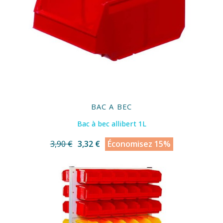
BAC A BEC
Bac à bec allibert 1L
3,90 €
3,32 €
Économisez 15%