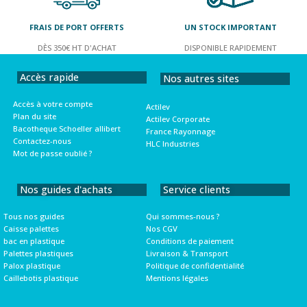
FRAIS DE PORT OFFERTS
UN STOCK IMPORTANT
DÈS 350€ HT D'ACHAT
DISPONIBLE RAPIDEMENT
Accès rapide
Nos autres sites
Accès à votre compte
Actilev
Plan du site
Actilev Corporate
Bacotheque Schoeller allibert
France Rayonnage
Contactez-nous
HLC Industries
Mot de passe oublié ?
Nos guides d'achats
Service clients
Tous nos guides
Qui sommes-nous ?
Caisse palettes
Nos CGV
bac en plastique
Conditions de paiement
Palettes plastiques
Livraison & Transport
Palox plastique
Politique de confidentialité
Caillebotis plastique
Mentions légales