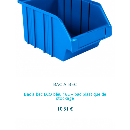
BAC A BEC
Bac à bec ECO bleu 16L – bac plastique de
stockage
10,51 €