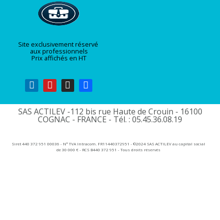
Site exclusivement réservé
aux professionnels
Prix affichés en HT
SAS ACTILEV -112 bis rue Haute de Crouin - 16100
COGNAC - FRANCE - Tél. : 05.45.36.08.19​
Siret 440 372 951 00036 - N° TVA Intracom. FR11440372951 - ©2024 SAS ACTILEV au capital social
de 30 000 € - RCS B440 372 951 - Tous droits réservés​​