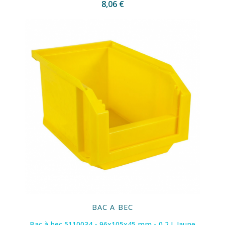
8,06 €
BAC A BEC
Bac à bec 5110034 - 96x105x45 mm - 0,2 L Jaune