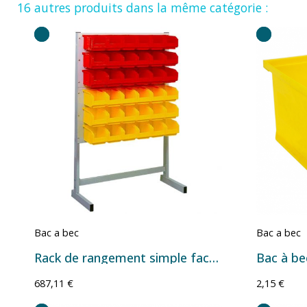
16 autres produits dans la même catégorie :
Bac a bec
Bac a bec
Rack de rangement simple face Série European avec bacs à bec – Plusieurs configurations
687,11 €
2,15 €