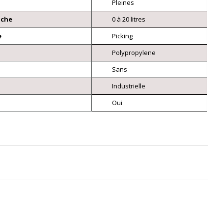
Pleines
nche
0 à 20 litres
e
Picking
Polypropylene
Sans
Industrielle
Oui