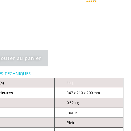
jouter au panier
ES TECHNIQUES
(s)
11 L
rieures
347 x 210 x 200 mm
0,52 kg
Jaune
Plein