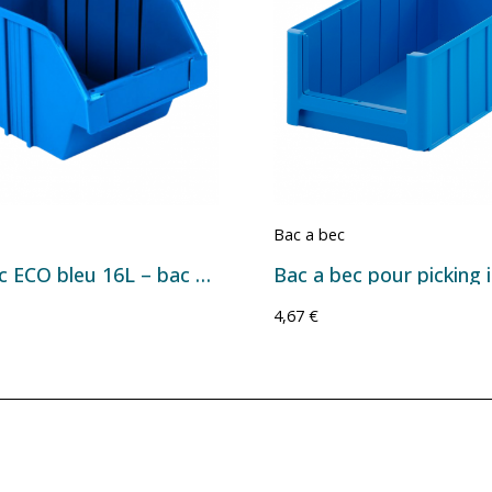
Bac a bec
Bac à bec ECO bleu 16L – bac plastique de stockage
4,67 €