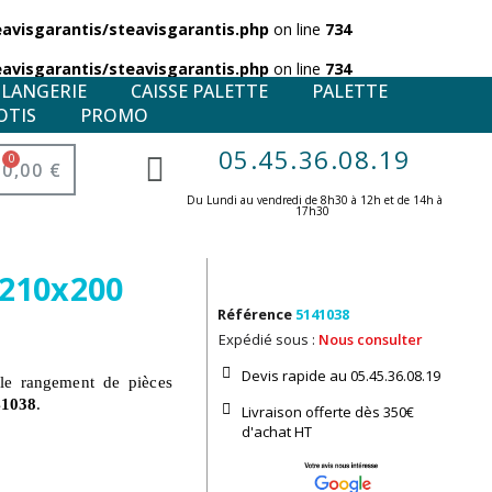
visgarantis/steavisgarantis.php
on line
734
visgarantis/steavisgarantis.php
on line
734
ULANGERIE
CAISSE PALETTE
PALETTE
OTIS
PROMO
05.45.36.08.19
0,00 €
Du Lundi au vendredi de 8h30 à 12h et de 14h à
17h30 ​
x210x200
Référence
5141038
Expédié sous :
Nous consulter
Devis rapide au 05.45.36.08.19​
le rangement de pièces
41038
.
Livraison offerte dès 350€
d'achat​ HT