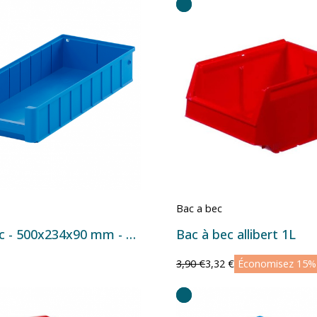
Bac a bec
Bac à bec - 500x234x90 mm - 9,3 L
Bac à bec allibert 1L
3,90 €
3,32 €
Économisez 15%