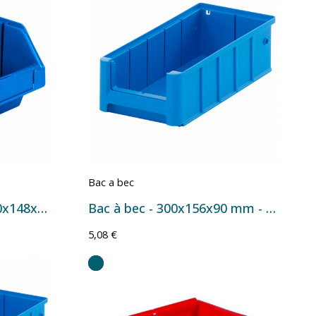
Bac a bec
Bac à bec 5180099 - 250x148x130 mm - 4 L Bleu
Bac à bec - 300x156x90 mm - 3,4 L
5,08 €