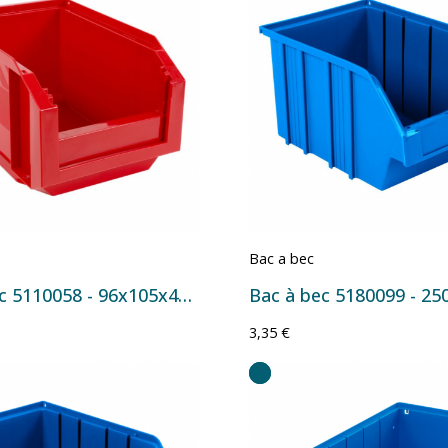
Bac a bec
Bac à bec 5110058 - 96x105x45 mm - 0,2 L Rouge
3,35 €