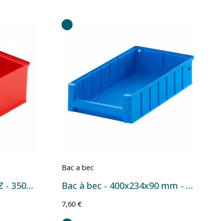
Bac a bec
Bac à bec Silafix taille 3Z - 350x210x145 mm - 8 L Rouge
Bac à bec - 400x234x90 mm - 7,3 L
7,60 €