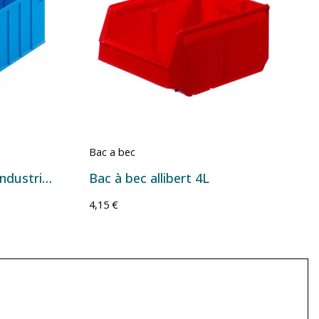
Bac a bec
Bac a bec pour picking industriel 11L
Bac à bec allibert 4L
4,15 €