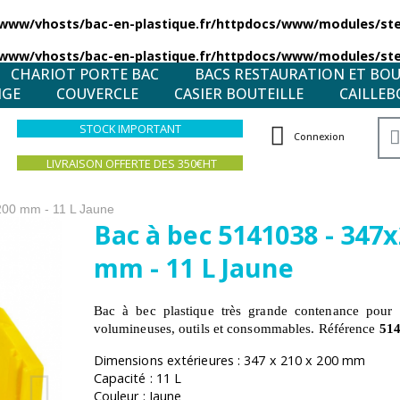
/www/vhosts/bac-en-plastique.fr/httpdocs/www/modules/stea
/www/vhosts/bac-en-plastique.fr/httpdocs/www/modules/stea
CHARIOT PORTE BAC
BACS RESTAURATION ET BO
NGE
COUVERCLE
CASIER BOUTEILLE
CAILLEB
STOCK IMPORTANT
Connexion
LIVRAISON OFFERTE DES 350€HT
200 mm - 11 L Jaune
Bac à bec 5141038 - 347
mm - 11 L Jaune
Bac à bec plastique très grande contenance pour 
volumineuses, outils et consommables. Référence
51
Dimensions extérieures : 347 x 210 x 200 mm
Capacité : 11 L
Couleur : Jaune