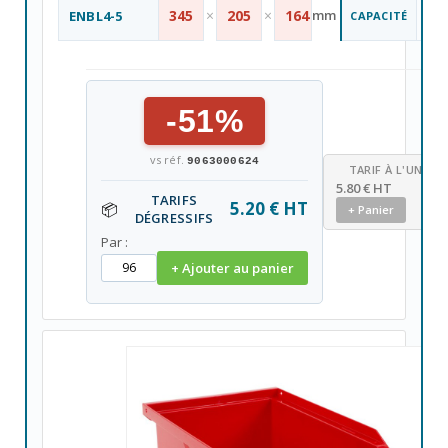
11
345
×
205
×
164
mm
ENBL4-5
CAPACITÉ
L
-51%
vs réf.
9063000624
TARIF À L'UNITÉ
5.80 € HT
TARIFS
5.20 € HT
📦
+ Panier
DÉGRESSIFS
Par :
+ Ajouter au panier