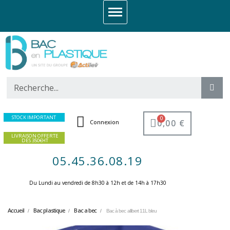
STOCK IMPORTANT
0,00 €
Connexion
LIVRAISON OFFERTE
DES 350€HT
05.45.36.08.19
Du Lundi au vendredi de 8h30 à 12h et de 14h à 17h30 ​
Accueil
Bac plastique
Bac a bec
Bac à bec allibert 11L bleu