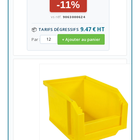
-11%
vs réf.
9063000624
9.47 € HT
📦
TARIFS DÉGRESSIFS
Par :
+ Ajouter au panier