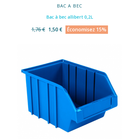
BAC A BEC
Bac à bec allibert 0,2L
1,76 €
1,50 €
Économisez 15%