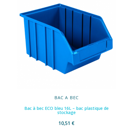
BAC A BEC
Bac à bec ECO bleu 16L – bac plastique de
stockage
10,51 €