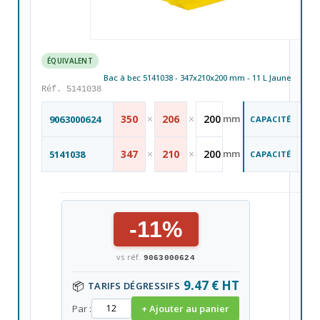
ÉQUIVALENT
Bac à bec 5141038 - 347x210x200 mm - 11 L Jaune
Réf. 5141038
11
350
×
206
×
200
mm
9063000624
CAPACITÉ
L
11
347
×
210
×
200
mm
5141038
CAPACITÉ
L
-11%
vs réf.
9063000624
9.47 € HT
📦
TARIFS DÉGRESSIFS
Par :
+ Ajouter au panier