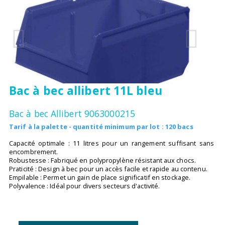
Bac à bec allibert 11L bleu
Bac à bec Allibert 9063000215
Tarif à la palette - quantité minimum par lot : 120 bacs
Capacité optimale : 11 litres pour un rangement suffisant sans
encombrement.
Robustesse : Fabriqué en polypropylène résistant aux chocs.
Praticité : Design à bec pour un accès facile et rapide au contenu.
Empilable : Permet un gain de place significatif en stockage.
Polyvalence : Idéal pour divers secteurs d'activité.