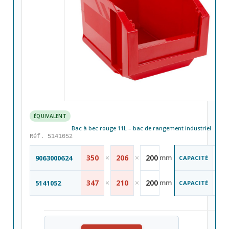
ÉQUIVALENT
Bac à bec rouge 11L – bac de rangement industriel
Réf. 5141052
11
350
×
206
×
200
mm
9063000624
CAPACITÉ
L
11
347
×
210
×
200
mm
5141052
CAPACITÉ
L