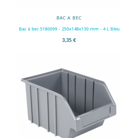
BAC A BEC
Bac à bec 5180099 - 250x148x130 mm - 4 L Bleu
3,35 €