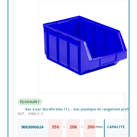
ÉQUIVALENT
Bac à bec Storefix bleu 11 L – bac plastique de rangement professio
Réf. ENBL4-5
11
350
×
206
×
200
mm
9063000624
CAPACITÉ
L