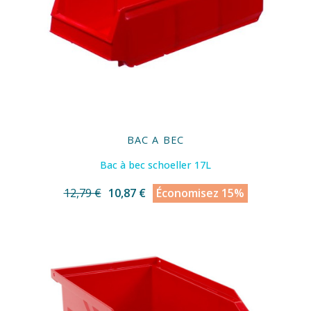
BAC A BEC
Bac à bec schoeller 17L
12,79 €
10,87 €
Économisez 15%