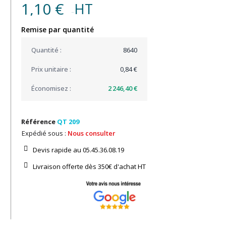
1,10 €
HT
(0,55 € )
Remise par quantité
8640
0,84 €
2 246,40 €
Référence
QT 209
Expédié sous :
Nous consulter
Devis rapide au 05.45.36.08.19​
Livraison offerte dès 350€ d'achat​ HT