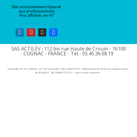
Site exclusivement réservé
aux professionnels
Prix affichés en HT
SAS ACTILEV -112 bis rue Haute de Crouin - 16100
COGNAC - FRANCE - Tél. : 05.45.36.08.19​
Siret 440 372 951 00036 - N° TVA Intracom. FR11440372951 - ©2024 SAS ACTILEV au capital social
de 30 000 € - RCS B440 372 951 - Tous droits réservés​​