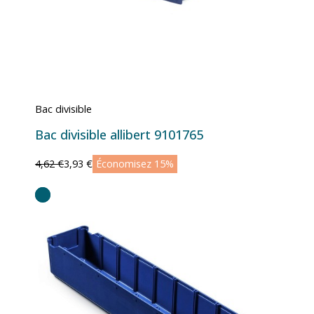
Bac divisible
Bac divisible allibert 9101765
4,62 €
3,93 €
Économisez 15%