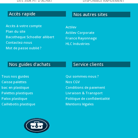
DÈS 350€ HT D'ACHAT
DISPONIBLE RAPIDEMENT
Accès rapide
Nos autres sites
Accès à votre compte
Actilev
Plan du site
Actilev Corporate
Bacotheque Schoeller allibert
France Rayonnage
Contactez-nous
HLC Industries
Mot de passe oublié ?
Nos guides d'achats
Service clients
Tous nos guides
Qui sommes-nous ?
Caisse palettes
Nos CGV
bac en plastique
Conditions de paiement
Palettes plastiques
Livraison & Transport
Palox plastique
Politique de confidentialité
Caillebotis plastique
Mentions légales