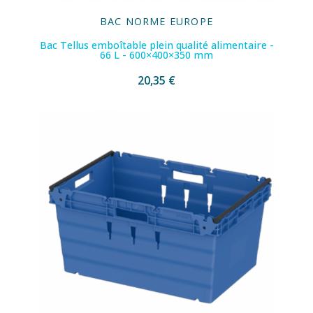
BAC NORME EUROPE
Bac Tellus emboîtable plein qualité alimentaire -
66 L - 600×400×350 mm
20,35 €