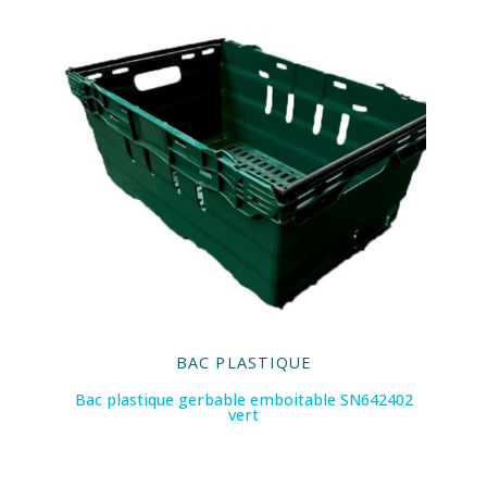
BAC PLASTIQUE
Bac plastique gerbable emboitable SN642402
vert