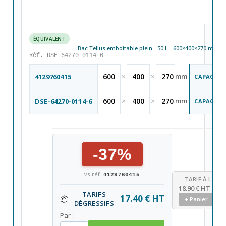
ÉQUIVALENT
Bac Tellus emboîtable plein - 50 L - 600×400×270 mm
Réf. DSE-64270-0114-6
600
×
400
×
270
mm
4129760415
CAPACITÉ
600
×
400
×
270
mm
DSE-64270-0114-6
CAPACITÉ
-37%
vs réf.
4129760415
TARIF À L'UNI
18.90 € HT
TARIFS
17.40 € HT
📦
+ Panier
DÉGRESSIFS
Par :