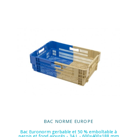
BAC NORME EUROPE
Bac Euronorm gerbable et 50 % emboîtable à
parois et fond ajourés - 34 L - 600×400×188 mm