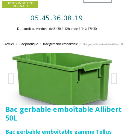
LIVRAISON OFFERTE
DES 350€HT
05.45.36.08.19
Du Lundi au vendredi de 8h30 à 12h et de 14h à 17h30 ​
Accueil
Bac plastique
Bac gerbable emboitable
Bac gerbable emboîtable Allibert 50L
Bac gerbable emboîtable Allibert
50L
Bac gerbable emboîtable gamme Tellus