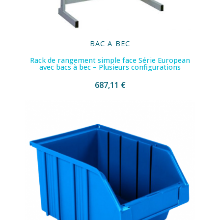
BAC A BEC
Rack de rangement simple face Série European
avec bacs à bec – Plusieurs configurations
687,11 €