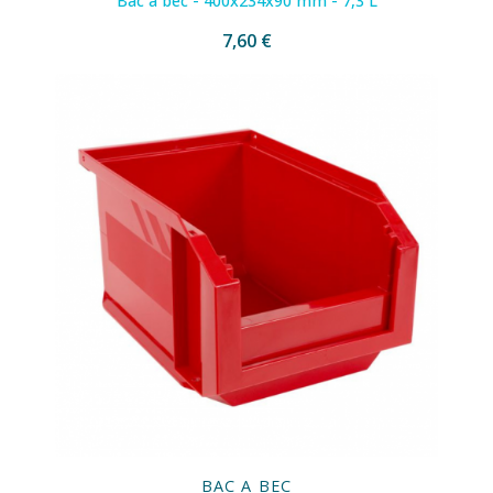
Bac à bec - 400x234x90 mm - 7,3 L
7,60 €
BAC A BEC