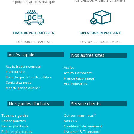
CB CHEQUE MANDAT VIREMENT
* pour les articles marqué
FRAIS DE PORT OFFERTS
UN STOCK IMPORTANT
DÈS 350€ HT D'ACHAT
DISPONIBLE RAPIDEMENT
Accès rapide
Nos autres sites
Accès à votre compte
Actilev
Plan du site
Actilev Corporate
Bacotheque Schoeller allibert
France Rayonnage
Contactez-nous
HLC Industries
Mot de passe oublié ?
Nos guides d'achats
Service clients
Tous nos guides
Qui sommes-nous ?
Caisse palettes
Nos CGV
bac en plastique
Conditions de paiement
Palettes plastiques
Livraison & Transport