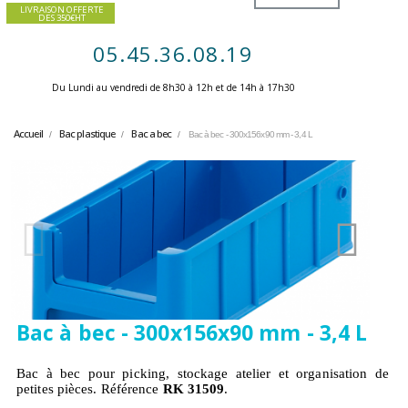
LIVRAISON OFFERTE
DES 350€HT
05.45.36.08.19
Du Lundi au vendredi de 8h30 à 12h et de 14h à 17h30 ​
Accueil
Bac plastique
Bac a bec
Bac à bec - 300x156x90 mm - 3,4 L
Bac à bec - 300x156x90 mm - 3,4 L
Bac à bec pour picking, stockage atelier et organisation de
petites pièces. Référence
RK 31509
.