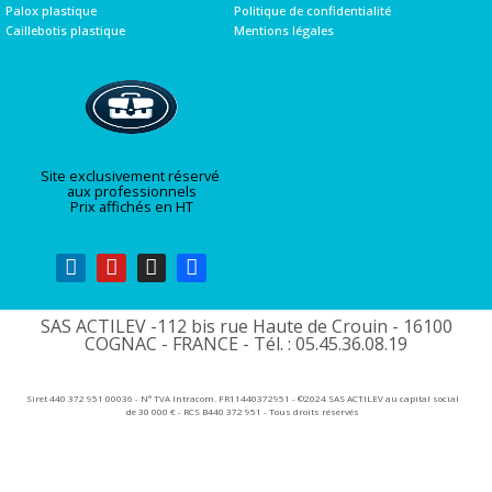
Palox plastique
Politique de confidentialité
Caillebotis plastique
Mentions légales
Site exclusivement réservé
aux professionnels
Prix affichés en HT
SAS ACTILEV -112 bis rue Haute de Crouin - 16100
COGNAC - FRANCE - Tél. : 05.45.36.08.19​
Siret 440 372 951 00036 - N° TVA Intracom. FR11440372951 - ©2024 SAS ACTILEV au capital social
de 30 000 € - RCS B440 372 951 - Tous droits réservés​​