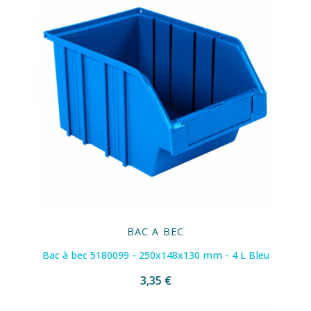
BAC A BEC
Bac à bec 5180099 - 250x148x130 mm - 4 L Bleu
3,35 €