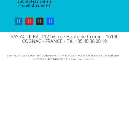
aux professionnels
Prix affichés en HT
SAS ACTILEV -112 bis rue Haute de Crouin - 16100
COGNAC - FRANCE - Tél. : 05.45.36.08.19​
Siret 440 372 951 00036 - N° TVA Intracom. FR11440372951 - ©2024 SAS ACTILEV au capital social
de 30 000 € - RCS B440 372 951 - Tous droits réservés​​