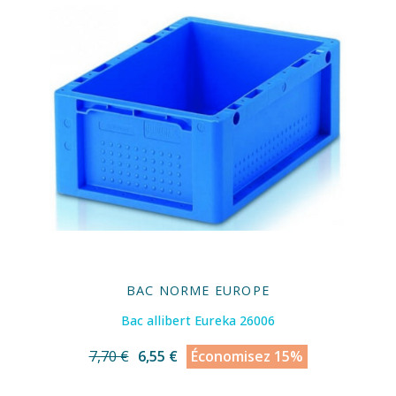
BAC NORME EUROPE
Bac allibert Eureka 26006
7,70 €
6,55 €
Économisez 15%