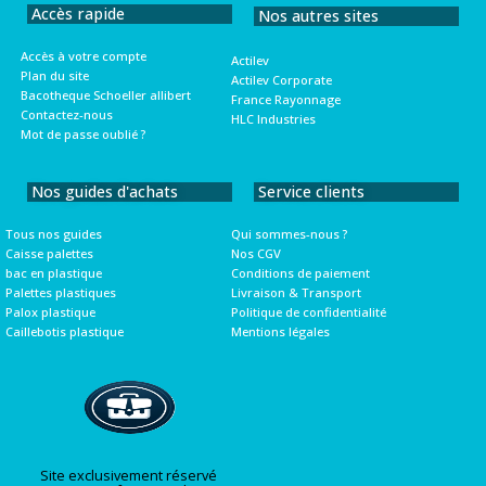
Accès rapide
Nos autres sites
Accès à votre compte
Actilev
Plan du site
Actilev Corporate
Bacotheque Schoeller allibert
France Rayonnage
Contactez-nous
HLC Industries
Mot de passe oublié ?
Nos guides d'achats
Service clients
Tous nos guides
Qui sommes-nous ?
Caisse palettes
Nos CGV
bac en plastique
Conditions de paiement
Palettes plastiques
Livraison & Transport
Palox plastique
Politique de confidentialité
Caillebotis plastique
Mentions légales
Site exclusivement réservé