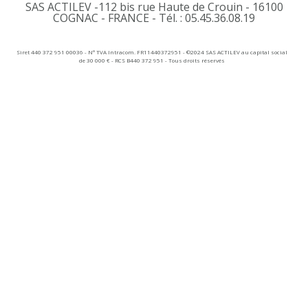
SAS ACTILEV -112 bis rue Haute de Crouin - 16100
COGNAC - FRANCE - Tél. : 05.45.36.08.19​
Siret 440 372 951 00036 - N° TVA Intracom. FR11440372951 - ©2024 SAS ACTILEV au capital social
de 30 000 € - RCS B440 372 951 - Tous droits réservés​​