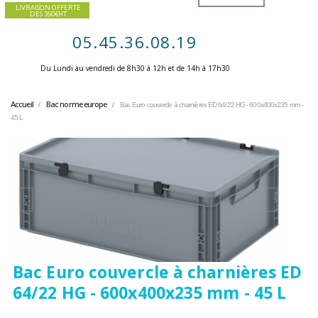
LIVRAISON OFFERTE
DES 350€HT
05.45.36.08.19
Du Lundi au vendredi de 8h30 à 12h et de 14h à 17h30 ​
Accueil
Bac norme europe
Bac Euro couvercle à charnières ED 64/22 HG - 600x400x235 mm -
45 L
Bac Euro couvercle à charnières ED
64/22 HG - 600x400x235 mm - 45 L