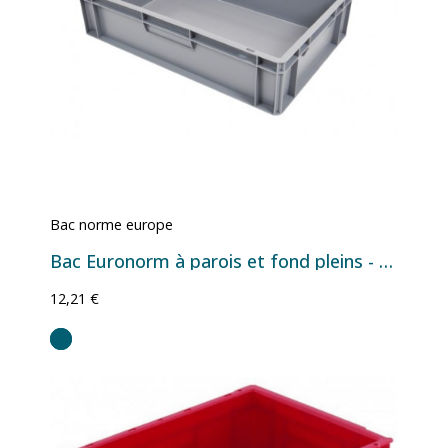
Bac norme europe
Bac Euronorm à parois et fond pleins - 27 L - 600×400×150 mm
12,21 €