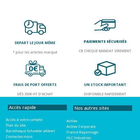
PAIEMENTS SÉCURISÉS
DEPART LE JOUR MÊME
CB CHEQUE MANDAT VIREMENT
* pour les articles marqué
FRAIS DE PORT OFFERTS
UN STOCK IMPORTANT
DÈS 350€ HT D'ACHAT
DISPONIBLE RAPIDEMENT
Accès rapide
Nos autres sites
Accès à votre compte
Actilev
Plan du site
Actilev Corporate
Bacotheque Schoeller allibert
France Rayonnage
Contactez-nous
HLC Industries