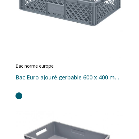
Bac norme europe
Bac Euro ajouré gerbable 600 x 400 mm en plastique PP – Disponible en 33L, 43L, 64L et 85L