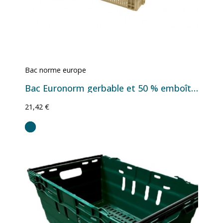
Bac norme europe
Bac Euronorm gerbable et 50 % emboîtable à parois et fond ajourés - 34 L - 600×400×188 mm
21,42 €