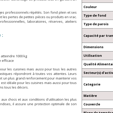
Couleur
ges professionnels répétés. Son fond plein et ses
Type de fond
t les pertes de petites pièces ou produits en vrac.
ofessionnelles, laboratoires, réserves, ateliers
Type de parois
 :
Capacité par tra
Dimensions
Utilisation
 atteindre 1000 kg
 efficace
Qualité Alimenta
pour les cuisines mais aussi pour tous les autres
Secteur(s) d'activ
lastiques répondront à toutes vos attentes. Leurs
n et un plus grand renforcement pour maintenir vos
ac est idéale pour les cuisines mais aussi pour tous
Categorie
ns tous les décors.
Matière
 aux chocs et aux conditions d'utilisation les plus
ndises, il assure une protection optimale de son
Couvercle
Plage de tempér