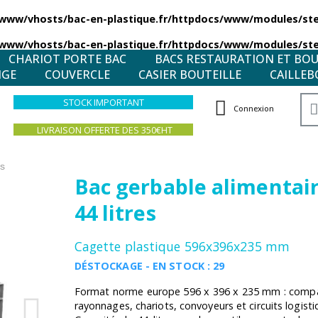
/www/vhosts/bac-en-plastique.fr/httpdocs/www/modules/stea
/www/vhosts/bac-en-plastique.fr/httpdocs/www/modules/stea
CHARIOT PORTE BAC
BACS RESTAURATION ET BO
NGE
COUVERCLE
CASIER BOUTEILLE
CAILLEB
STOCK IMPORTANT
Connexion
LIVRAISON OFFERTE DES 350€HT
es
Bac gerbable alimentair
44 litres
Cagette plastique 596x396x235 mm
DÉSTOCKAGE - EN STOCK : 29
Format norme europe 596 x 396 x 235 mm : compati
rayonnages, chariots, convoyeurs et circuits logist