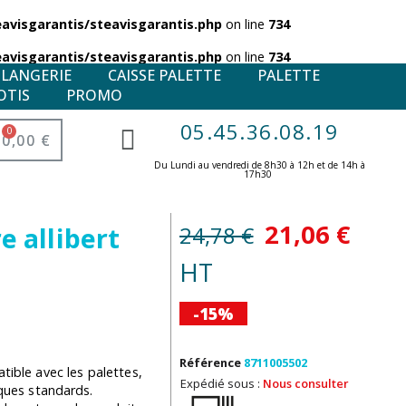
visgarantis/steavisgarantis.php
on line
734
visgarantis/steavisgarantis.php
on line
734
ULANGERIE
CAISSE PALETTE
PALETTE
OTIS
PROMO
05.45.36.08.19
0,00 €
Du Lundi au vendredi de 8h30 à 12h et de 14h à
17h30 ​
21,06 €
24,78 €
e allibert
HT
-15%
Référence
8711005502
ble avec les palettes,
Expédié sous :
Nous consulter
iques standards.