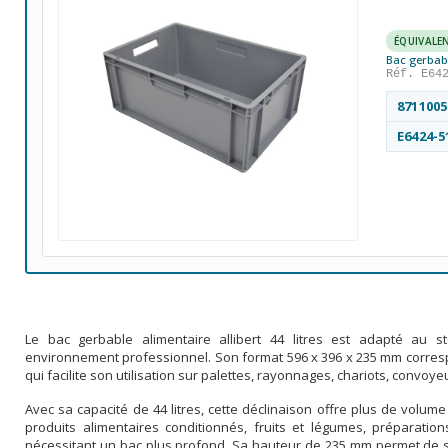
ÉQUIVALE
Bac gerbabl
Réf. E64
8711005
E6424-5
Le bac gerbable alimentaire allibert 44 litres est adapté au 
environnement professionnel. Son format 596 x 396 x 235 mm corre
qui facilite son utilisation sur palettes, rayonnages, chariots, convoy
Avec sa capacité de 44 litres, cette déclinaison offre plus de volume 
produits alimentaires conditionnés, fruits et légumes, préparatio
nécessitant un bac plus profond. Sa hauteur de 235 mm permet de s