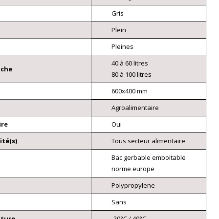
Gris
Plein
Pleines
40 à 60 litres
nche
80 à 100 litres
600x400 mm
Agroalimentaire
ire
Oui
ité(s)
Tous secteur alimentaire
Bac gerbable emboitable
norme europe
Polypropylene
Sans
ature
-20°C / 40°C