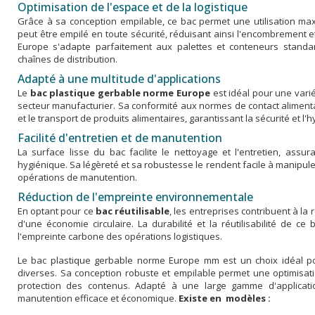
Optimisation de l'espace et de la logistique
Grâce à sa conception empilable, ce bac permet une utilisation max
peut être empilé en toute sécurité, réduisant ainsi l'encombrement et
Europe s'adapte parfaitement aux palettes et conteneurs standar
chaînes de distribution.
Adapté à une multitude d'applications
Le
bac plastique gerbable norme Europe
est idéal pour une varié
secteur manufacturier. Sa conformité aux normes de contact aliment
et le transport de produits alimentaires, garantissant la sécurité et l'h
Facilité d'entretien et de manutention
La surface lisse du bac facilite le nettoyage et l'entretien, assu
hygiénique. Sa légèreté et sa robustesse le rendent facile à manipuler, 
opérations de manutention.
Réduction de l'empreinte environnementale
En optant pour ce
bac réutilisable
, les entreprises contribuent à la
d'une économie circulaire. La durabilité et la réutilisabilité de ce
l'empreinte carbone des opérations logistiques.
Le bac plastique gerbable norme Europe mm est un choix idéal po
diverses. Sa conception robuste et empilable permet une optimisati
protection des contenus. Adapté à une large gamme d'applicatio
manutention efficace et économique.
Existe en modèles :