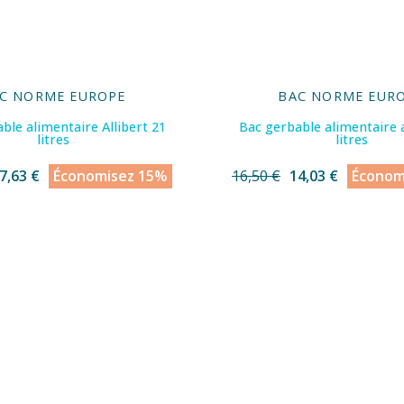
C NORME EUROPE
BAC NORME EUR
ble alimentaire Allibert 21
Bac gerbable alimentaire a
litres
litres
7,63 €
Économisez 15%
16,50 €
14,03 €
Économ