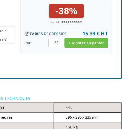
-38%
vs réf.
8711005502
tre(s)
15.33 € HT
📦
TARIFS DÉGRESSIFS
tre(s)
Par :
+ Ajouter au panier
ES TECHNIQUES
(s)
44 L
rieures
596 x 396 x 235 mm
1,95 kg