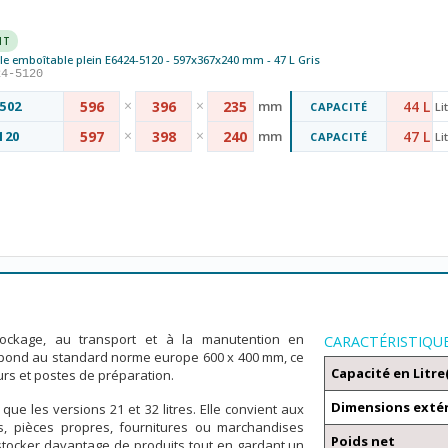
NT
e emboîtable plein E6424-5120 - 597x367x240 mm - 47 L Gris
24-5120
×
×
502
596
396
235
mm
44 L
CAPACITÉ
Li
×
×
120
597
398
240
mm
47 L
CAPACITÉ
Li
stockage, au transport et à la manutention en
CARACTÉRISTIQU
spond au standard norme europe 600 x 400 mm, ce
Capacité en Litre
eurs et postes de préparation.
Dimensions exté
que les versions 21 et 32 litres. Elle convient aux
ns, pièces propres, fournitures ou marchandises
Poids net
tocker davantage de produits tout en gardant un