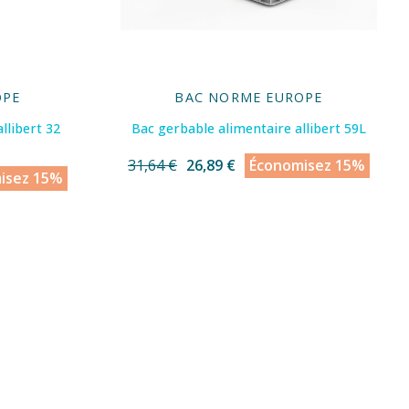
OPE
BAC NORME EUROPE
llibert 32
Bac gerbable alimentaire allibert 59L
31,64 €
26,89 €
Économisez 15%
isez 15%