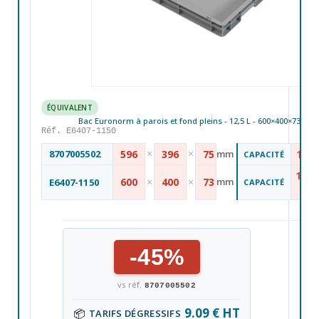
ÉQUIVALENT
Bac Euronorm à parois et fond pleins - 12,5 L - 600×400×73 mm
Réf. E6407-1150
×
×
8707005502
596
396
75
mm
12 L
CAPACITÉ
12,5
600
×
400
×
73
mm
E6407-1150
CAPACITÉ
L
-45%
vs réf.
8707005502
9.09 € HT
📦
TARIFS DÉGRESSIFS