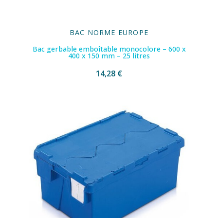
BAC NORME EUROPE
Bac gerbable emboîtable monocolore – 600 x
400 x 150 mm – 25 litres
14,28 €