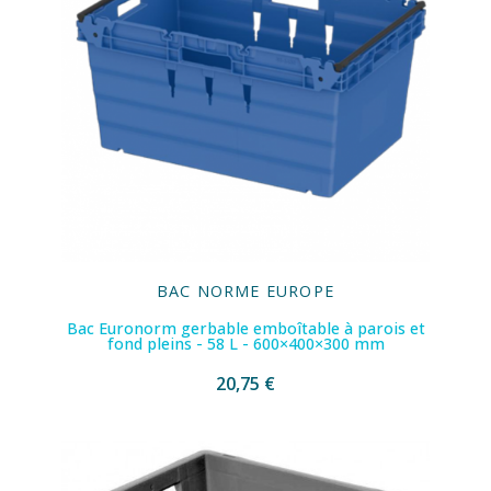
BAC NORME EUROPE
Bac Euronorm gerbable emboîtable à parois et
fond pleins - 58 L - 600×400×300 mm
20,75 €