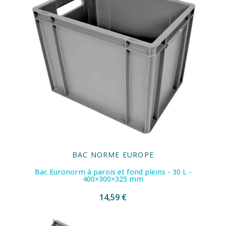
BAC NORME EUROPE
Bac Euronorm à parois et fond pleins - 30 L -
400×300×325 mm
14,59 €