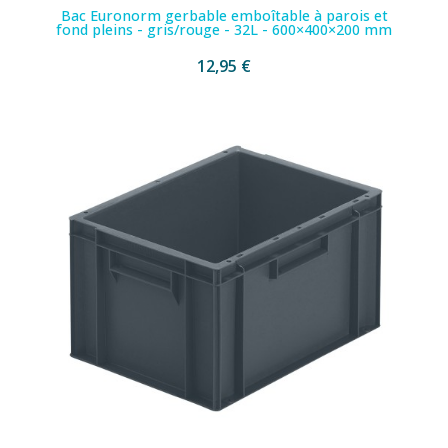
Bac Euronorm gerbable emboîtable à parois et
fond pleins - gris/rouge - 32L - 600×400×200 mm
12,95 €