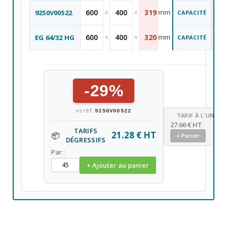
60
600
×
400
×
319
mm
9250V00522
CAPACITÉ
L
66
600
×
400
×
320
mm
EG 64/32 HG
CAPACITÉ
L
-29%
vs réf.
9250V00522
TARIF À L'UNITÉ
27.66 € HT
TARIFS
21.28 € HT
📦
+ Panier
DÉGRESSIFS
Par :
+ Ajouter au panier