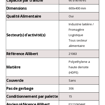
Capacité par tranche
60 à 80 litres
Dimensions
600x400 mm
Qualité Alimentaire
Oui
Industrie laitière /
Fromagère
Secteur(s) d'activité(s)
Logistique
Tous secteur
alimentaire
Référence Allibert
21063
Polyethylene a
Matière
haute densite
(HDPE)
Couvercle
Sans
Pas de gerbage
306
Conditionnement par palette
15
Ancien référence Allibert
ES210604AF