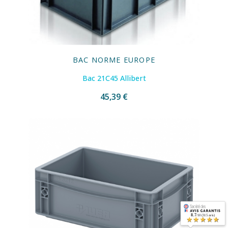
BAC NORME EUROPE
Bac 21C45 Allibert
45,39 €
8.7
/10 (315 avis)
★★★★★