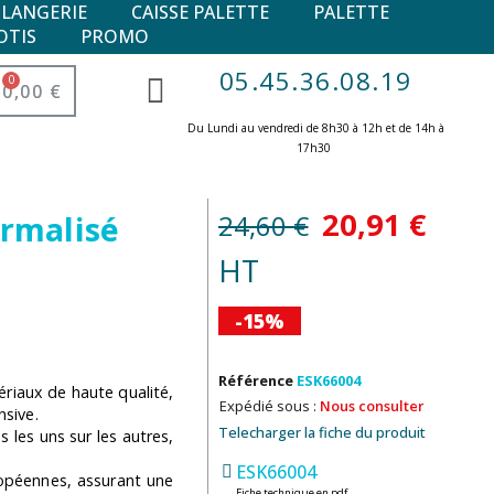
ULANGERIE
CAISSE PALETTE
PALETTE
OTIS
PROMO
05.45.36.08.19
0,00 €
Du Lundi au vendredi de 8h30 à 12h et de 14h à
17h30 ​
20,91 €
24,60 €
ormalisé
HT
-15%
Référence
ESK66004
ériaux de haute qualité,
Expédié sous :
Nous consulter
nsive.
Telecharger la fiche du produit
s les uns sur les autres,
ESK66004
péennes, assurant une
Fiche technique en pdf