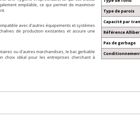
Type de fond
également empilable, ce qui permet de maximiser
nt.
Type de parois
Capacité par tra
compatible avec d'autres équipements et systèmes
es chaînes de production existantes et assure une
Référence Alliber
Pas de gerbage
ntaires ou d'autres marchandises, le bac gerbable
Conditionnement
un choix idéal pour les entreprises cherchant à