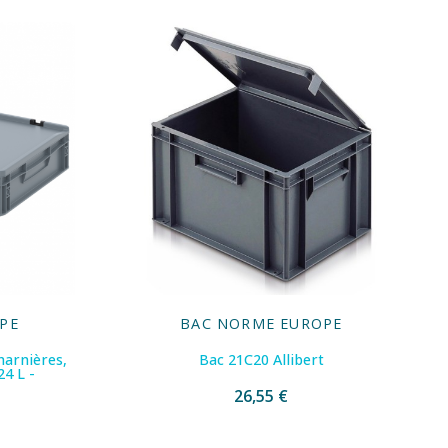
PE
BAC NORME EUROPE
harnières,
Bac 21C20 Allibert
24 L -
26,55 €