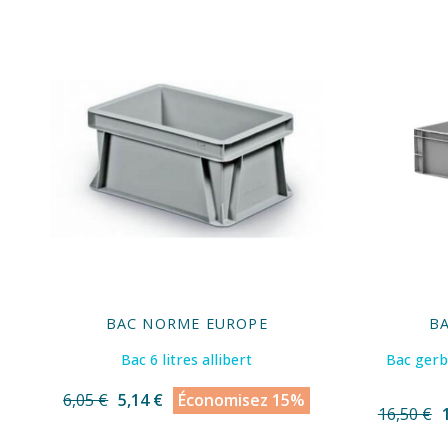
BAC NORME EUROPE
B
Bac 6 litres allibert
Bac gerba
6,05 €
5,14 €
Économisez 15%
16,50 €