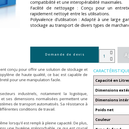
compatibilité et une interopérabilité maximales.
Facilité de nettoyage : Conçu pour un entretie
rapidement nettoyé entre les utilisations.
Polyvalence d'utilisation : Adapté à une large g
stockage au transport de divers types de marchand
A
Demande de devis
ment conçu pour offrir une solution de stockage et
CARACTÉRISTIQU
ropylène de haute qualité, ce bac est capable de
gèreté pour une manipulation facile.
Capacité en Litre
Dimensions exté
cteurs industriels, notamment la logistique,
res et ses dimensions normalisées permettent une
Dimensions intér
ystèmes de transport automatisés. Sa résistance à
fférentes conditions de travail.
Poids net
Couleur
e lorsqu'il est rempli à pleine capacité. De plus,
nsi une hygiène irréprochable, ce qui est crucial