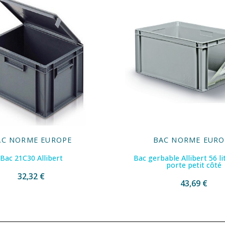
AC NORME EUROPE
BAC NORME EURO
Bac 21C30 Allibert
Bac gerbable Allibert 56 li
porte petit côté
32,32 €
43,69 €