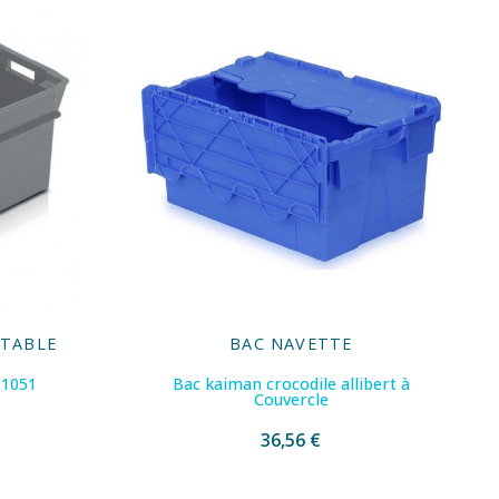
ITABLE
BAC NAVETTE
11051
Bac kaiman crocodile allibert à
Couvercle
36,56 €