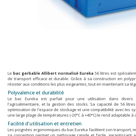
Le
bac gerbable Allibert normalisé Eureka
56 litres est spéciale
de transport efficace et durable. Grâce à sa construction en polyp
résister aux conditions les plus exigeantes, tout en maintenant sa lé
Polyvalence et durabilité
Le bac Eureka est parfait pour une utilisation dans divers se
l'agroalimentaire, et la gestion des stocks. Sa capacité de 56 lit
optimisation de l'espace de stockage et une compatibilité avec les s
une large plage de températures (-20°C à +40°C) le rend adaptable à di
Facilité d'utilisation et entretien
Les poignées ergonomiques du bac Eureka facilitent son transport, mêm
sa conception permet un nettoyage rapide et facile, garantissant ai