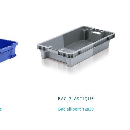
E
BAC PLASTIQUE
s
Bac allibert 12a30