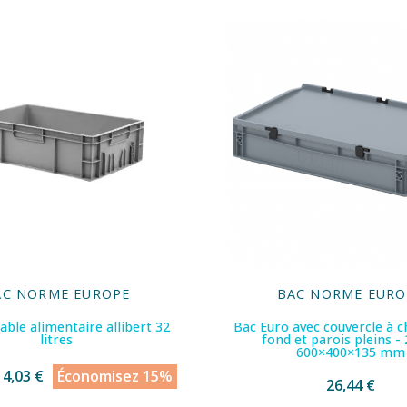
AC NORME EUROPE
BAC NORME EURO
ble alimentaire allibert 32
Bac Euro avec couvercle à c
litres
fond et parois pleins - 
600×400×135 mm
14,03 €
Économisez 15%
26,44 €