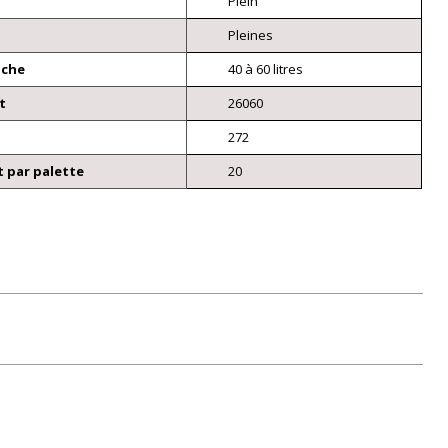
Plein
Pleines
nche
40 à 60 litres
t
26060
272
 par palette
20