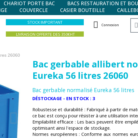
CHARIOT PORTE BAC
BACS RESTAURATION ET BO
NGE
COUVERCLE
CASIER BOUTEILLE
CAILLEB
STOCK IMPORTANT
Connexion
LIVRAISON OFFERTE DES 350€HT
itres 26060
Bac gerbable allibert n
Eureka 56 litres 26060
Bac gerbable normalisé Eureka 56 litres
DÉSTOCKAGE - EN STOCK : 3
Robustesse et durabilité : Fabriqué à partir de mat
ce bac est conçu pour résister à une utilisation inte
Empilabilité efficace : Les bacs peuvent être empilé
optimisant ainsi l'espace de stockage.
Normes européennes : Conforme aux normes euro