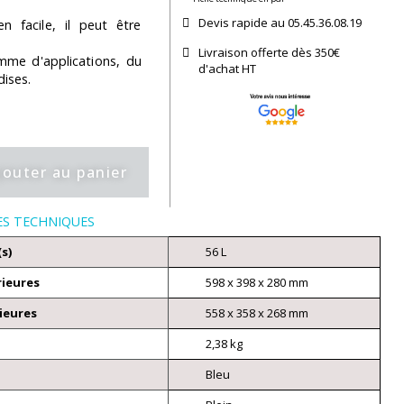
Devis rapide au 05.45.36.08.19​
n facile, il peut être
Livraison offerte dès 350€
amme d'applications, du
d'achat​ HT
ises.
jouter au panier
ES TECHNIQUES
(s)
56 L
rieures
598 x 398 x 280 mm
ieures
558 x 358 x 268 mm
2,38 kg
Bleu