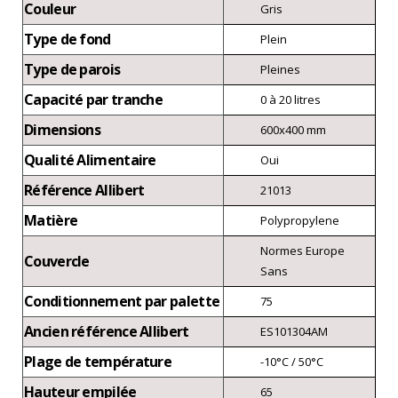
Couleur
Gris
Type de fond
Plein
Type de parois
Pleines
Capacité par tranche
0 à 20 litres
Dimensions
600x400 mm
Qualité Alimentaire
Oui
Référence Allibert
21013
Matière
Polypropylene
Normes Europe
Couvercle
Sans
Conditionnement par palette
75
Ancien référence Allibert
ES101304AM
Plage de température
-10°C / 50°C
Hauteur empilée
65