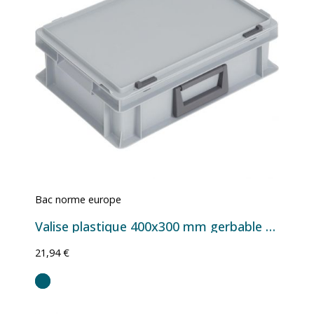
Bac norme europe
Valise plastique 400x300 mm gerbable avec couvercle – Série PC disponible en 11L, 15,5L et 19,9L
21,94 €