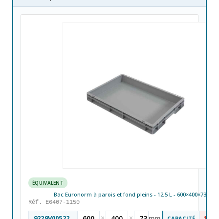
ÉQUIVALENT
Bac Euronorm à parois et fond pleins - 12,5 L - 600×400×73 mm
Réf. E6407-1150
×
×
9229V00522
600
400
73
mm
12 L
CAPACITÉ