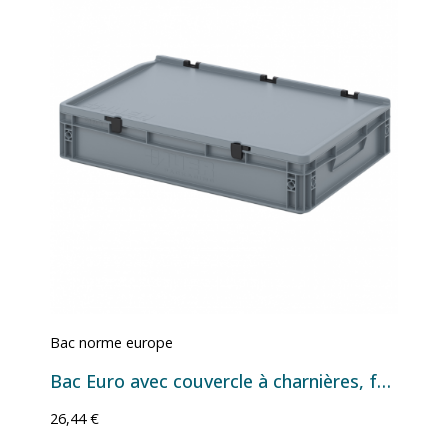
Bac norme europe
Bac Euro avec couvercle à charnières, fond et parois pleins - 24 L - 600×400×135 mm
26,44 €