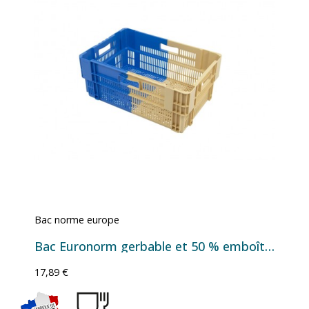
Bac norme europe
Bac Euronorm gerbable et 50 % emboîtable à parois et fond ajourés - 47 L - 600×400×246 mm
17,89 €