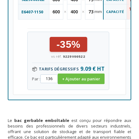
12,5
600
×
400
×
73
mm
E6407-1150
CAPACITÉ
L
-35%
vs réf.
9229V00522
9.09 € HT
📦
TARIFS DÉGRESSIFS
Par :
+ Ajouter au panier
Le
bac gerbable emboîtable
est conçu pour répondre aux
besoins des professionnels de divers secteurs industriels,
offrant une solution de stockage et de transport fiable et
efficace. Ce bac est particulièrement adapté aux environnements