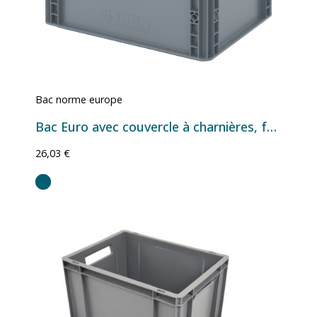
Bac norme europe
Bac Euro avec couvercle à charnières, fond et parois pleins - 30 L - 400×300×335 mm
26,03 €